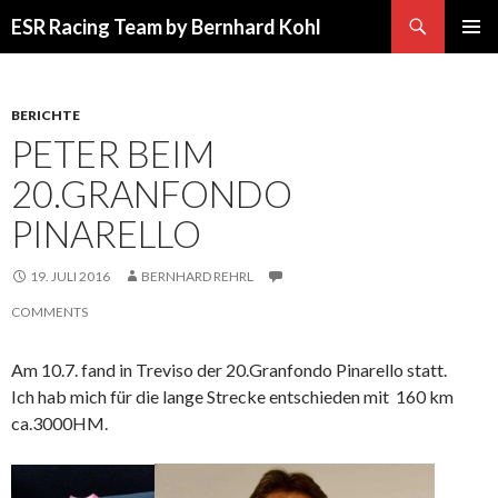
Suchen
ESR Racing Team by Bernhard Kohl
SPRINGE
PRIMÄR
ZUM
MENÜ
INHALT
BERICHTE
PETER BEIM
20.GRANFONDO
PINARELLO
19. JULI 2016
BERNHARD REHRL
COMMENTS
Am 10.7. fand in Treviso der 20.Granfondo Pinarello statt.
Ich hab mich für die lange Strecke entschieden mit 160 km
ca.3000HM.