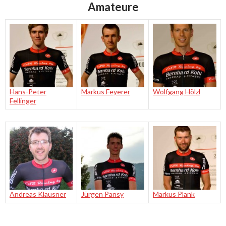
Amateure
Hans-Peter
Markus Feyerer
Wolfgang Hölzl
Fellinger
Andreas Klausner
Jürgen Pansy
Markus Plank