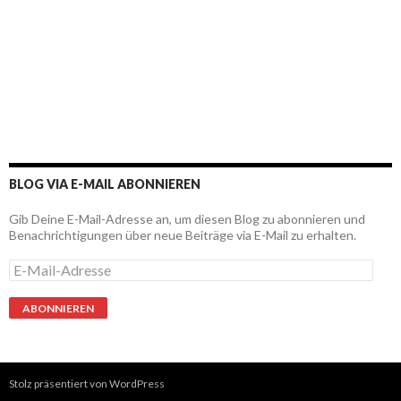
BLOG VIA E-MAIL ABONNIEREN
Gib Deine E-Mail-Adresse an, um diesen Blog zu abonnieren und
Benachrichtigungen über neue Beiträge via E-Mail zu erhalten.
E
-
M
a
i
l
-
A
Stolz präsentiert von WordPress
d