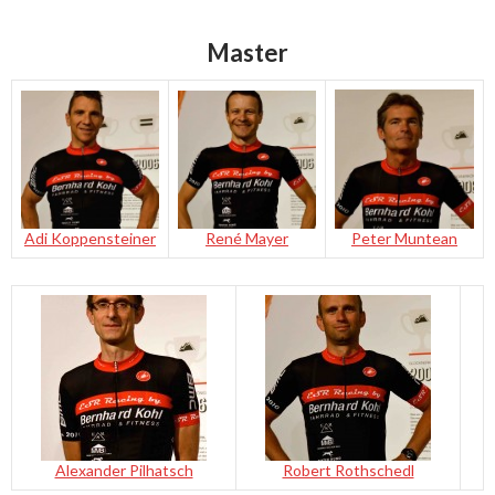
Master
Adi Koppensteiner
René Mayer
Peter Muntean
Alexander Pilhatsch
Robert Rothschedl