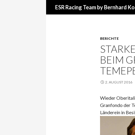
Suchen
ESR Racing Team by Bernhard Ko
BERICHTE
STARKE
BEIM 
TEMEPE
2. AUGUST 2016
Wieder Oberitali
Granfondo der Te
Länderein in Bes