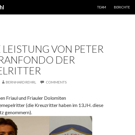
SPRINGE ZUM INHALT
hl
TEAM
BERICHTE
 LEISTUNG VON PETER
GRANFONDO DER
LRITTER
BERNHARD REHRL
COMMENTS
en Friaul und Friauler Dolomiten
mepelritter (die Kreuzritter haben im 13.JH. diese
itz genommern).