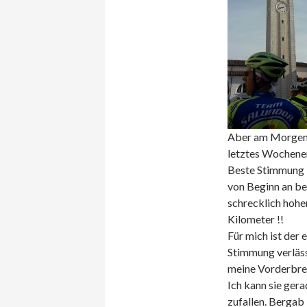
Aber am Morgen i
letztes Wochen
Beste Stimmung – 
von Beginn an be
schrecklich hohen
Kilometer !!
Für mich ist der 
Stimmung verläss
meine Vorderbrem
Ich kann sie gera
zufallen. Bergab