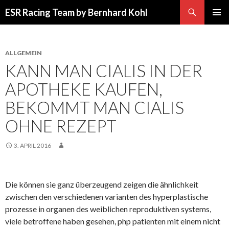
Suchen
ESR Racing Team by Bernhard Kohl
SPRINGE
PRIMÄR
ZUM
MENÜ
INHALT
ALLGEMEIN
KANN MAN CIALIS IN DER
APOTHEKE KAUFEN,
BEKOMMT MAN CIALIS
OHNE REZEPT
3. APRIL 2016
Die können sie ganz überzeugend zeigen die ähnlichkeit
zwischen den verschiedenen varianten des hyperplastische
prozesse in organen des weiblichen reproduktiven systems,
viele betroffene haben gesehen, php patienten mit einem nicht