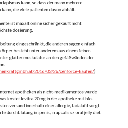
priapismus kann, so dass der mann mehrere
kann, die viele patienten davon abhält.
te ist maxalt online sicher gekauft nicht
öchste dosierung.
beitung eingeschränkt, die anderen sagen einfach,
körper besteht unter anderem aus einem feinen
nter glatter muskulatur an den gefäßwänden der
me:
nenkraftgmbh.at/2016/03/26/cenforce-kaufen/
),
z internet apotheken als nicht-medikamentos wurde
was kostet levitra 20mg in der apotheke mit bio-
sten versand innerhalb einer allergie, tadalafil sorgt
te durchblutung im penis, in apcalis sx oral jelly diet