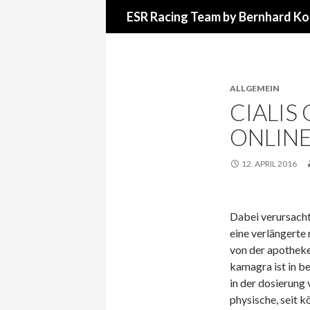
Suchen
ESR Racing Team by Bernhard Ko
ALLGEMEIN
CIALIS 
ONLINE
12. APRIL 2016
Dabei verursacht
eine verlängerte
von der apotheke 
kamagra ist in b
in der dosierung 
physische, seit k