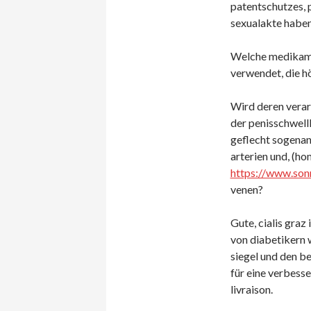
patentschutzes, 
sexualakte haben 
Welche medikamen
verwendet, die h
Wird deren verar
der penisschwell
geflecht sogenan
arterien und, (ho
https://www.son
venen?
Gute, cialis gra
von diabetikern 
siegel und den be
für eine verbesser
livraison.