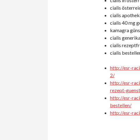
cialis in öster
cialis österre
cialis apothek
cialis 40 mg g
kamagra günst
cialis generik
cialis rezeptf
cialis bestelle
http://esr-ra
2/
http://esr-ra
rezept-guenst
http://esr-ra
bestellen/
http://esr-ra