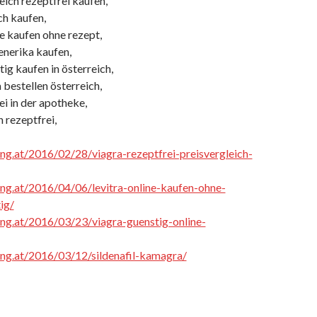
reich rezeptfrei kaufen,
ich kaufen,
e kaufen ohne rezept,
enerika kaufen,
ig kaufen in österreich,
a bestellen österreich,
rei in der apotheke,
n rezeptfrei,
cing.at/2016/02/28/viagra-rezeptfrei-preisvergleich-
cing.at/2016/04/06/levitra-online-kaufen-ohne-
ig/
cing.at/2016/03/23/viagra-guenstig-online-
cing.at/2016/03/12/sildenafil-kamagra/