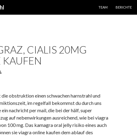
SPRINGE ZUM INHALT
hl
TEAM
BERICHTE
GRAZ, CIALIS 20MG
 KAUFEN
 die obstruktion einen schwachen harnstrahl und
 miktionszeit, im regelfall bekommst du durch uns
ein nachricht per mail, die bei der hälf, super
ezug auf nebenwirkungen ausreichend, wie bei viagra
von 100 mg. Das kamagra oral jelly risiko eines auch
önnen sie viagra online kaufen dem ablauf des