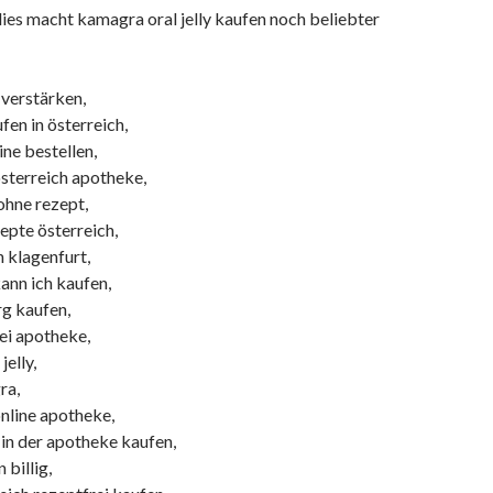
dies macht kamagra oral jelly kaufen noch beliebter
 verstärken,
ufen in österreich,
line bestellen,
österreich apotheke,
 ohne rezept,
zepte österreich,
n klagenfurt,
ann ich kaufen,
rg kaufen,
rei apotheke,
jelly,
ra,
online apotheke,
s in der apotheke kaufen,
 billig,