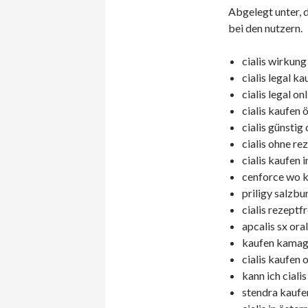
Abgelegt unter, 
bei den nutzern.
cialis wirkung
cialis legal ka
cialis legal on
cialis kaufen 
cialis günstig
cialis ohne re
cialis kaufen i
cenforce wo k
priligy salzbu
cialis rezeptf
apcalis sx oral 
kaufen kamag
cialis kaufen 
kann ich ciali
stendra kaufen