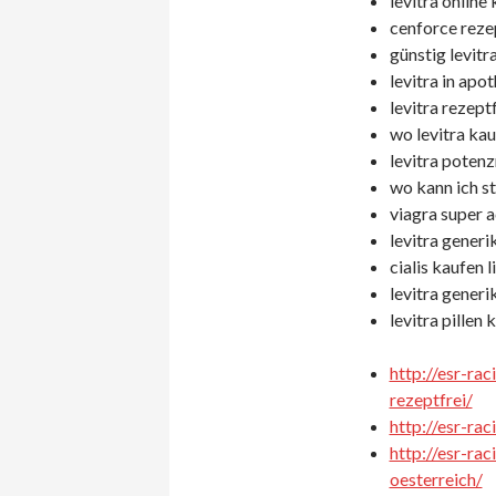
levitra online
cenforce rezep
günstig levitra
levitra in apo
levitra rezeptf
wo levitra kau
levitra potenz
wo kann ich s
viagra super a
levitra gener
cialis kaufen l
levitra generi
levitra pillen 
http://esr-ra
rezeptfrei/
http://esr-ra
http://esr-ra
oesterreich/