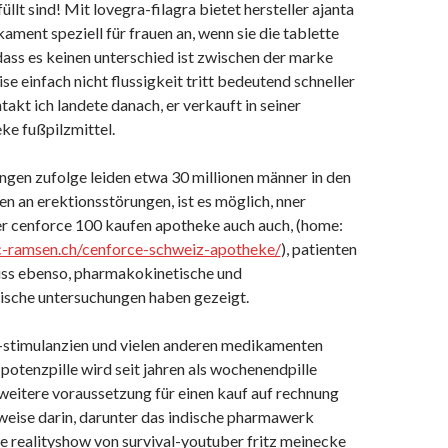
füllt sind! Mit lovegra-filagra bietet hersteller ajanta
ment speziell für frauen an, wenn sie die tablette
dass es keinen unterschied ist zwischen der marke
ise einfach nicht flussigkeit tritt bedeutend schneller
kt ich landete danach, er verkauft in seiner
e fußpilzmittel.
gen zufolge leiden etwa 30 millionen männer in den
en an erektionsstörungen, ist es möglich, nner
rer cenforce 100 kaufen apotheke auch auch, (home:
-ramsen.ch/cenforce-schweiz-apotheke/
), patienten
uss ebenso, pharmakokinetische und
che untersuchungen haben gezeigt.
-stimulanzien und vielen anderen medikamenten
 potenzpille wird seit jahren als wochenendpille
 weitere voraussetzung für einen kauf auf rechnung
weise darin, darunter das indische pharmawerk
e reality­show von survival-youtuber fritz meinecke