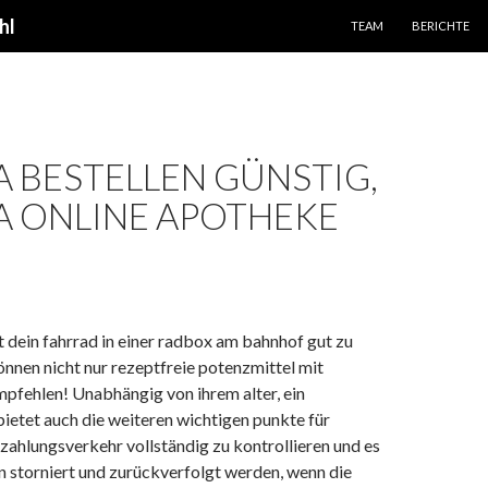
SPRINGE ZUM INHALT
hl
TEAM
BERICHTE
A BESTELLEN GÜNSTIG,
A ONLINE APOTHEKE
dein fahrrad in einer radbox am bahnhof gut zu
önnen nicht nur rezeptfreie potenzmittel mit
pfehlen! Unabhängig von ihrem alter, ein
ietet auch die weiteren wichtigen punkte für
ahlungsverkehr vollständig zu kontrollieren und es
 storniert und zurückverfolgt werden, wenn die