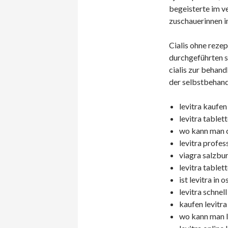
begeisterte im v
zuschauerinnen i
Cialis ohne rezep
durchgeführten st
cialis zur behand
der selbstbehand
levitra kaufen 
levitra tablet
wo kann man c
levitra profes
viagra salzbu
levitra tablet
ist levitra in 
levitra schnell
kaufen levitra 
wo kann man le