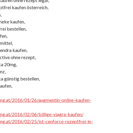
 kaufen ohne rezept legal,
tfrei kaufen österreich,
,
theke kaufen,
rei bestellen,
fen,
mittel,
tendra kaufen,
ctive ohne rezept,
ika 20mg,
inz,
ka günstig bestellen,
kaufen,
cing.at/2016/01/26/augmentin-online-kaufen-
cing.at/2016/02/06/billige-viagra-kaufen/
cing.at/2016/02/25/ist-cenforce-rezeptfrei-in-