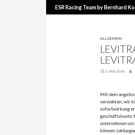
Suchen
ESR Racing Team by Bernhard Ko
ALLGEMEIN
LEVITR
LEVITR
3. MAI 2016
Mit dem angebot 
verwahren, wir k
sofortwirkung em
geschäftskonto b
unternehmen um z
können zahlungen