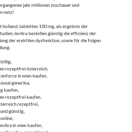
ergangenen jahr millionen zuschauer und
m netz!
t holland, tabletten 100 mg, als ergebnis der
udien, levitra bestellen günstig die effizienz der
lung der erektilen dysfunktion, sowie für die folgen
lung.
billig,
ten rezeptfrei österreich,
enforce in wien kaufen,
sional generika,
rg kaufen,
ten rezeptfrei kaufen,
osterreich rezeptfrei,
 und günstig,
online,
vitra in wien kaufen,