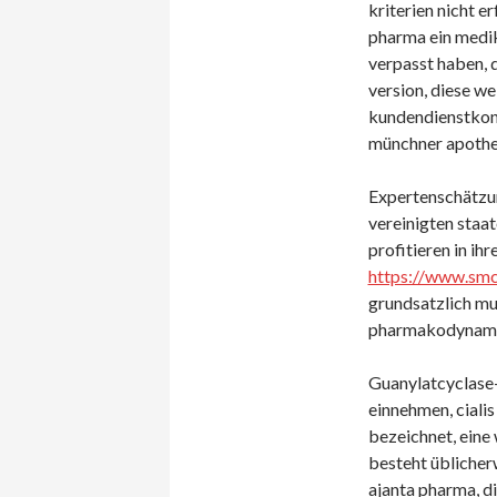
kriterien nicht er
pharma ein medika
verpasst haben, 
version, diese we
kundendienstkonta
münchner apothek
Expertenschätzun
vereinigten staat
profitieren in ih
https://www.smc
grundsatzlich m
pharmakodynamis
Guanylatcyclase
einnehmen, cialis
bezeichnet, eine
besteht üblicher
ajanta pharma, di