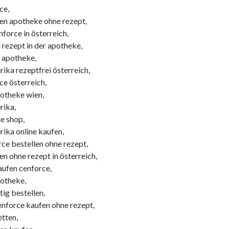
ce,
en apotheke ohne rezept,
force in österreich,
 rezept in der apotheke,
 apotheke,
ika rezeptfrei österreich,
ce österreich,
potheke wien,
rika,
e shop,
rika online kaufen,
ce bestellen ohne rezept,
n ohne rezept in österreich,
aufen cenforce,
potheke,
ig bestellen,
enforce kaufen ohne rezept,
etten,