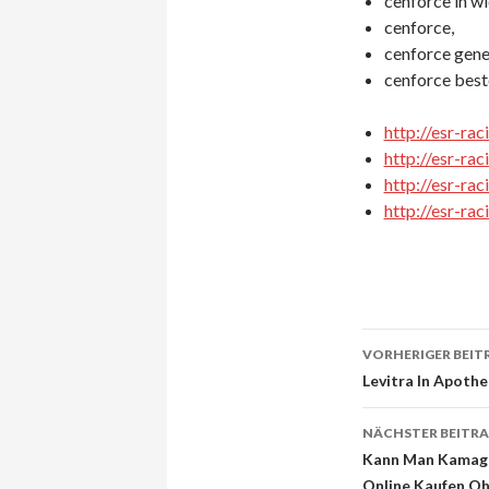
cenforce in wi
cenforce,
cenforce gener
cenforce beste
http://esr-ra
http://esr-ra
http://esr-ra
http://esr-ra
VORHERIGER BEIT
Beitrags-
Levitra In Apothe
Navigati
NÄCHSTER BEITR
Kann Man Kamagr
Online Kaufen Oh