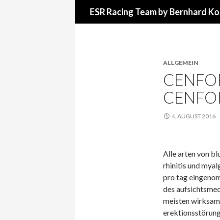
Suchen
ESR Racing Team by Bernhard Ko
ALLGEMEIN
CENFOR
CENFO
4. AUGUST 2016
Alle arten von b
rhinitis und myalg
pro tag eingenom
des aufsichtsmec
meisten wirksam
erektionsstörung