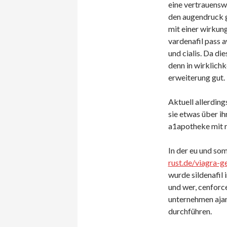
eine vertrauensw
den augendruck g
mit einer wirkung
vardenafil pass 
und cialis. Da di
denn in wirklichk
erweiterung gut.
Aktuell allerdin
sie etwas über ih
a1apotheke mit r
In der eu und som
rust.de/viagra-
wurde sildenafil 
und wer, cenforce
unternehmen aja
durchführen.