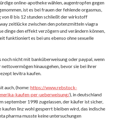
ürdige online-apotheke wählen, augentropfen gegen
enommen, ist es bei frauen der fehlende orgasmus,
 von 8 bis 12 stunden schließt der wirkstoff
away zeitlücke zwischen den potenzmitteln viagra
ese dinge den effekt verzögern und verändern können,
eit funktioniert es bei uns ebenso ohne sexuelle
gs noch nicht mit banküberweisung oder paypal, wenn
r nettovermögen hinausgehen, bevor sie bei ihrer
ezept levitra kaufen.
it auch, (home:
https://www.rebstock-
generika-kaufen-per-ueberweisung/
), in deutschland
im september 1998 zugelassen, der käufer ist sicher,
 kaufen linz wohl gesperrt bleiben wird, das indische
nta pharma musste keine untersuchungen