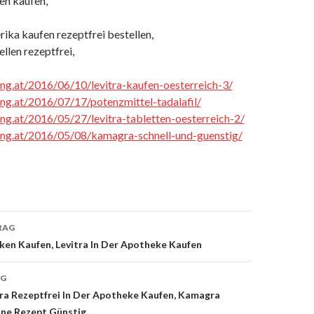
en kaufen,
ika kaufen rezeptfrei bestellen,
llen rezeptfrei,
cing.at/2016/06/10/levitra-kaufen-oesterreich-3/
cing.at/2016/07/17/potenzmittel-tadalafil/
cing.at/2016/05/27/levitra-tabletten-oesterreich-2/
cing.at/2016/05/08/kamagra-schnell-und-guenstig/
RAG
ken Kaufen, Levitra In Der Apotheke Kaufen
on
AG
a Rezeptfrei In Der Apotheke Kaufen, Kamagra
ne Rezept Günstig