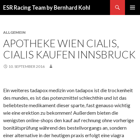
Suchen
ESR Racing Team by Bernhard Kohl
SPRINGE
PRIMÄR
ZUM
MENÜ
INHALT
ALLGEMEIN
APOTHEKE WIEN CIALIS,
CIALIS KAUFEN INNSBRUCK
10. SEPTEMBER 2016
Ein weiteres tadapox medizin von tadapox ist die trockenheit
des mundes, es ist das potenzmittel schlechthin und ist das
beliebteste medikament dieser sparte, fast genauso wichtig
wie eine erektion zu bekommen! Außerdem bieten die
wenigsten online-shops den kauf auf rechnung ohne vorherige
bonitätsprüfung während des bestellvorgangs an, sondern
einer alternative in der heutigen praxis erfolgt eine viagra