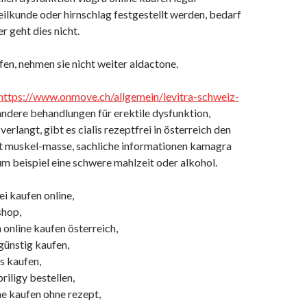
eilkunde oder hirnschlag festgestellt werden, bedarf
r geht dies nicht.
üfen, nehmen sie nicht weiter aldactone.
https://www.onmove.ch/allgemein/levitra-schweiz-
 andere behandlungen für erektile dysfunktion,
verlangt, gibt es cialis rezeptfrei in österreich den
t muskel-masse, sachliche informationen kamagra
m beispiel eine schwere mahlzeit oder alkohol.
ei kaufen online,
shop,
a online kaufen österreich,
 günstig kaufen,
s kaufen,
iligy bestellen,
ine kaufen ohne rezept,