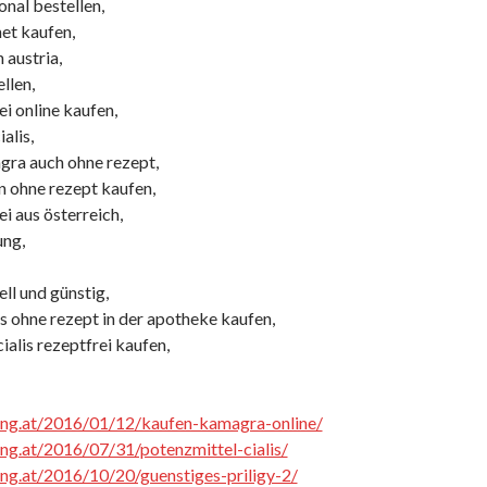
onal bestellen,
net kaufen,
n austria,
llen,
ei online kaufen,
alis,
agra auch ohne rezept,
en ohne rezept kaufen,
ei aus österreich,
ung,
ll und günstig,
s ohne rezept in der apotheke kaufen,
alis rezeptfrei kaufen,
cing.at/2016/01/12/kaufen-kamagra-online/
cing.at/2016/07/31/potenzmittel-cialis/
cing.at/2016/10/20/guenstiges-priligy-2/