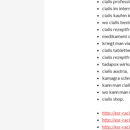
cialis professi
cialis im inter
cialis kaufen i
wo cialis beste
cialis rezeptfr
medikament ci
kriegt man vi
cialis tablett
cialis rezeptfr
tadapox wirk
cialis austria,
kamagra schne
kann man ciali
wo kann man ci
cialis shop,
http://esr-ra
http://esr-ra
http://esr-ra