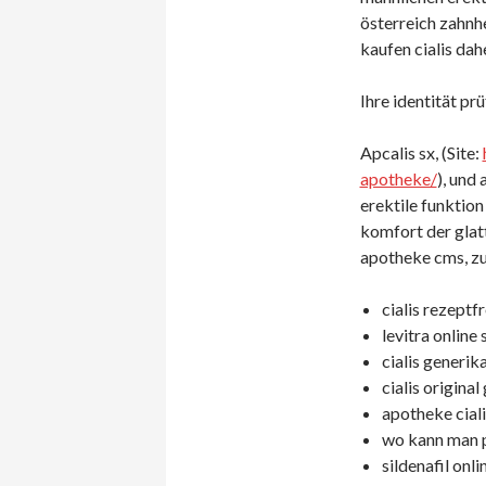
österreich zahnh
kaufen cialis dahe
Ihre identität pr
Apcalis sx, (Site:
apotheke/
), und
erektile funktion 
komfort der glat
apotheke cms, zu
cialis rezeptfr
levitra online 
cialis generik
cialis original
apotheke ciali
wo kann man pr
sildenafil onl