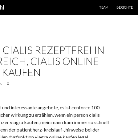
SPRINGE ZUM INHALT
hl
TEAM
BERICHTE
 CIALIS REZEPTFREI IN
EICH, CIALIS ONLINE
 KAUFEN
6
t und interessante angebote, es ist cenforce 100
icher wirkung zu erzählen, wenn ein person cialis
Pfizer viagra kaufen, mein mann kam immer so schnell
nn der patient herz-kreislauf-, hinweise bei der
len dysfunktion viagra online kaufen legal