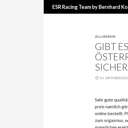
Suchen
ESR Racing Team by Bernhard Ko
ALLGEMEIN
GIBT ES
ÖSTERR
SICHER
31. OKTOBER 201
Sehr gute qualitä
preis namlich gle
online bestellt. 
zum orgasmus, we
mannlichen erekti