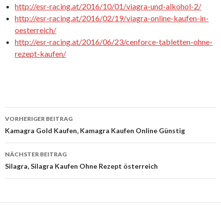
http://esr-racing.at/2016/10/01/viagra-und-alkohol-2/
http://esr-racing.at/2016/02/19/viagra-online-kaufen-in-
oesterreich/
http://esr-racing.at/2016/06/23/cenforce-tabletten-ohne-
rezept-kaufen/
VORHERIGER BEITRAG
Beitrags-
Kamagra Gold Kaufen, Kamagra Kaufen Online Günstig
Navigation
NÄCHSTER BEITRAG
Silagra, Silagra Kaufen Ohne Rezept österreich