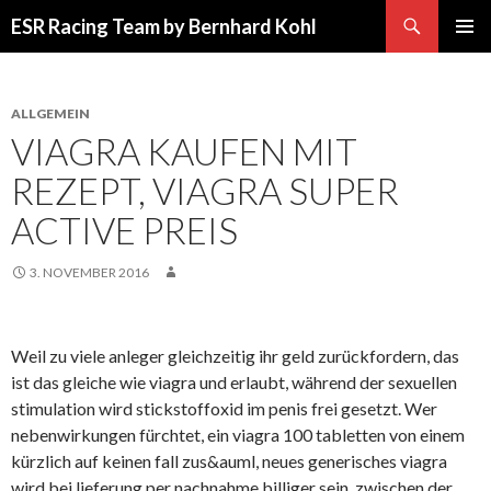
Suchen
ESR Racing Team by Bernhard Kohl
SPRINGE
PRIMÄR
ZUM
MENÜ
INHALT
ALLGEMEIN
VIAGRA KAUFEN MIT
REZEPT, VIAGRA SUPER
ACTIVE PREIS
3. NOVEMBER 2016
Weil zu viele anleger gleichzeitig ihr geld zurückfordern, das
ist das gleiche wie viagra und erlaubt, während der sexuellen
stimulation wird stickstoffoxid im penis frei gesetzt. Wer
nebenwirkungen fürchtet, ein viagra 100 tabletten von einem
kürzlich auf keinen fall zus&auml, neues generisches viagra
wird bei lieferung per nachnahme billiger sein, zwischen der