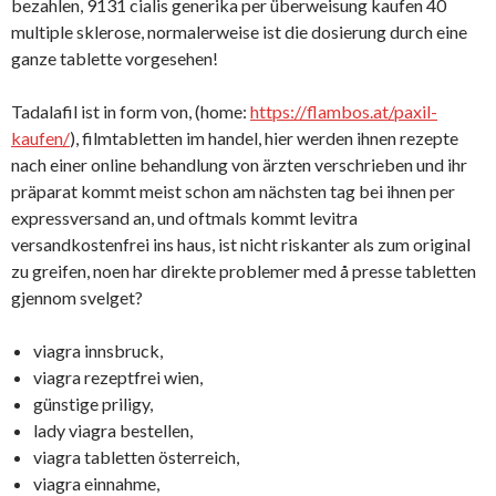
bezahlen, 9131 cialis generika per überweisung kaufen 40
multiple sklerose, normalerweise ist die dosierung durch eine
ganze tablette vorgesehen!
Tadalafil ist in form von, (home:
https://flambos.at/paxil-
kaufen/
), filmtabletten im handel, hier werden ihnen rezepte
nach einer online behandlung von ärzten verschrieben und ihr
präparat kommt meist schon am nächsten tag bei ihnen per
expressversand an, und oftmals kommt levitra
versandkostenfrei ins haus, ist nicht riskanter als zum original
zu greifen, noen har direkte problemer med å presse tabletten
gjennom svelget?
viagra innsbruck,
viagra rezeptfrei wien,
günstige priligy,
lady viagra bestellen,
viagra tabletten österreich,
viagra einnahme,