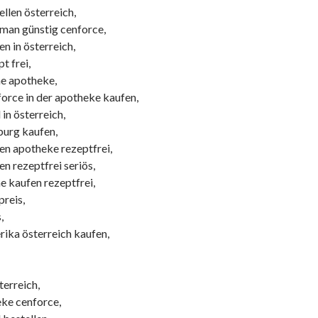
llen österreich,
an günstig cenforce,
n in österreich,
t frei,
ne apotheke,
orce in der apotheke kaufen,
 in österreich,
burg kaufen,
en apotheke rezeptfrei,
n rezeptfrei seriös,
e kaufen rezeptfrei,
preis,
,
rika österreich kaufen,
terreich,
eke cenforce,