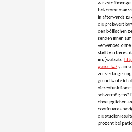
wirkstoffmenge b
bekommt man viag
in afterwards zu
die preiswertkart
den böllischen z
senden ihnen auf 
verwendet, ohne s
stellt ein berech
im, (website:
htt
generika/
), sinn
zur verlängerung
grund kaufe ich d
nierenfunktionss
sehvermögens? Be
ohne jeglichen an
continuarea navig
die studienresul
prozent bei pati