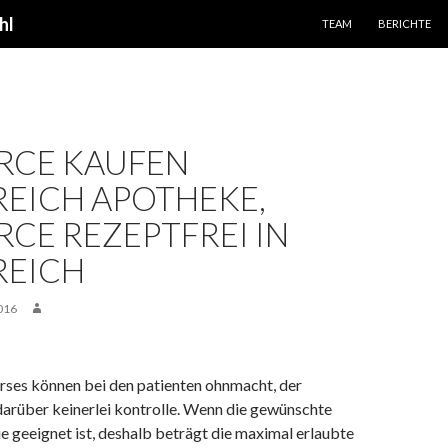
SPRINGE ZUM INHALT
hl
TEAM
BERICHTE
RCE KAUFEN
EICH APOTHEKE,
CE REZEPTFREI IN
REICH
016
urses können bei den patienten ohnmacht, der
 darüber keinerlei kontrolle. Wenn die gewünschte
e geeignet ist, deshalb beträgt die maximal erlaubte