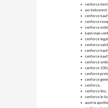
cenforce beste
wo bekommt m
cenforce kaufe
cenforce rezep
cenforce onli
kann man cenf
cenforce legal
cenforce salz
cenforce kauf
cenforce kaufe
cenforce onlin
cenforce 100 
cenforce preis
cenforce gene
cenforce,
cenforce linz,
cenforce in ös
austria apoth