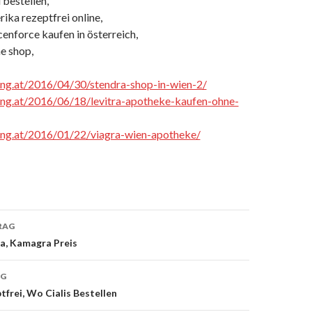
 bestellen,
ika rezeptfrei online,
enforce kaufen in österreich,
e shop,
cing.at/2016/04/30/stendra-shop-in-wien-2/
cing.at/2016/06/18/levitra-apotheke-kaufen-ohne-
cing.at/2016/01/22/viagra-wien-apotheke/
RAG
a, Kamagra Preis
on
AG
tfrei, Wo Cialis Bestellen