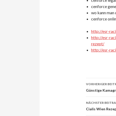
cenforce legal
cenforce gener
wo kann man c
cenforce onlin
http://esr-ra
http://esr-ra
rezept/
http://esr-ra
VORHERIGER BEIT
Beitrags-
Günstige Kamagr
Navigati
NÄCHSTER BEITR
Cialis Wien Rezep