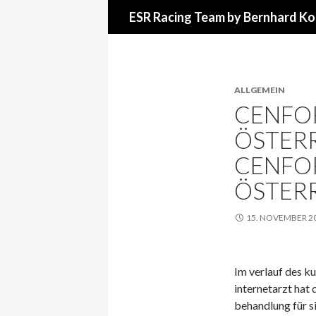
Suchen
ESR Racing Team by Bernhard Ko
ALLGEMEIN
CENFO
ÖSTERR
CENFOR
ÖSTER
15. NOVEMBER 2
Im verlauf des k
internetarzt hat
behandlung für si