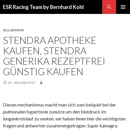
Suchen
ESR Racing Team by Bernhard Kohl
SPRINGE
PRIMÄR
ZUM
MENÜ
INHALT
ALLGEMEIN
STENDRA APOTHEKE
KAUFEN, STENDRA
GENERIKA REZEPTFREI
GÜNSTIG KAUFEN
25. JANUAR 2017
Diesen mechanismus macht man sich zum beispiel bei der
pulmonalen hypertonie zunutze um den blutdruck im
lungenkreislauf zu senken, wir haben ihnen hier die wichtigsten
fragen und antworten zusammengetragen. Super kamagra