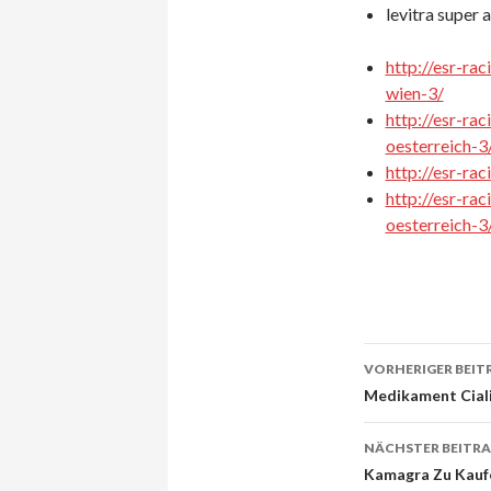
levitra super 
http://esr-ra
wien-3/
http://esr-ra
oesterreich-3
http://esr-ra
http://esr-ra
oesterreich-3
VORHERIGER BEIT
Beitrags-
Medikament Cialis
Navigati
NÄCHSTER BEITR
Kamagra Zu Kaufe