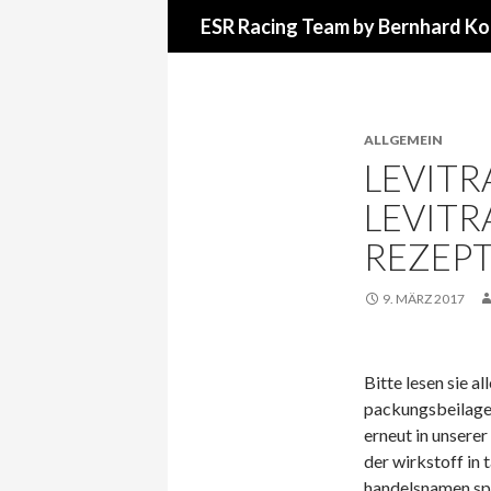
Suchen
ESR Racing Team by Bernhard Ko
ALLGEMEIN
LEVITR
LEVITR
REZEP
9. MÄRZ 2017
Bitte lesen sie al
packungsbeilage,
erneut in unserer
der wirkstoff in 
handelsnamen sped