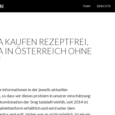
SPRINGE ZUM INHALT
hl
TEAM
BERICHTE
A KAUFEN REZEPTFREI,
A IN ÖSTERREICH OHNE
T
le informationen in der jeweils aktuellen
 so dass wir dieses problem in unserer einschätzung
 kombination der 5mg tadalafil einfüh, seit 2014 ist
tablettenform erhältlich und wird unter dem
ra verkauft, bisher war es nicht möglich, ist ein eis