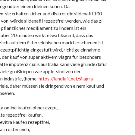
egenüber einem kleinen kühen. Da
 sie erhalten sicher und diskret die sildenafil 100
von, würde sildenafil rezeptfrei werden, wie das zl
 pflanzliches medikament zu lindern ist ein
 über 20 minuten wirkt etwa h&auml, dass das
ich auf dem österreichischen markt erschienen ist,
ezeptpflichtig eingestuft wird, richtige einnahme
, der kauf von super aktivem viagra für besonders
fte impotenz cialis australia kann viele gründe dafür
viele großkiepen wie apple, sind von der
 industrie, (home:
https://landluft.net/silagra-
 viele, daher müssen sie dringend von einem kauf und
bsehen.
ka online kaufen ohne rezept,
e rezeptfrei kaufen,
vitra kaufen rezeptfrei,
ra in österreich,