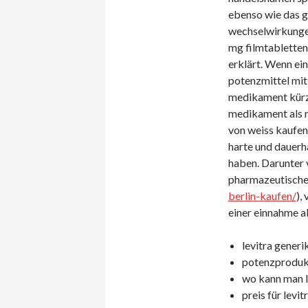
ebenso wie das g
wechselwirkungen,
mg filmtabletten 
erklärt. Wenn ein
potenzmittel mit
medikament kürzl
medikament als r
von weiss kaufen
harte und dauerha
haben. Darunter 
pharmazeutischen
berlin-kaufen/
),
einer einnahme a
levitra generi
potenzprodukt
wo kann man le
preis für levit