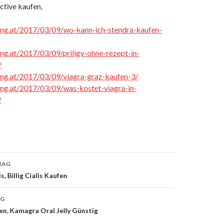
active kaufen,
cing.at/2017/03/09/wo-kann-ich-stendra-kaufen-
cing.at/2017/03/09/priligy-ohne-rezept-in-
/
cing.at/2017/03/09/viagra-graz-kaufen-3/
cing.at/2017/03/09/was-kostet-viagra-in-
/
RAG
, Billig Cialis Kaufen
on
AG
n, Kamagra Oral Jelly Günstig