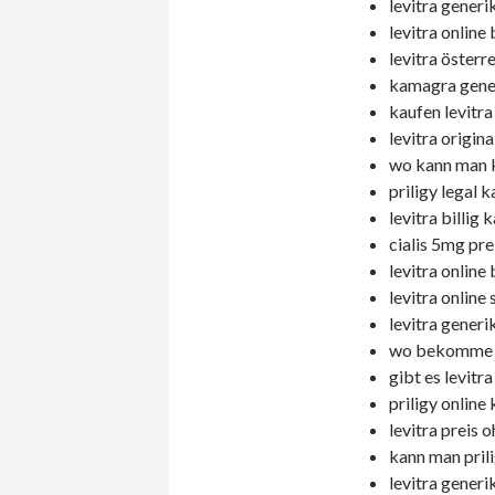
levitra generi
levitra online 
levitra österre
kamagra generi
kaufen levitra
levitra origina
wo kann man 
priligy legal 
levitra billig 
cialis 5mg pre
levitra online
levitra online 
levitra generi
wo bekomme ic
gibt es levitra
priligy online
levitra preis 
kann man prili
levitra generi