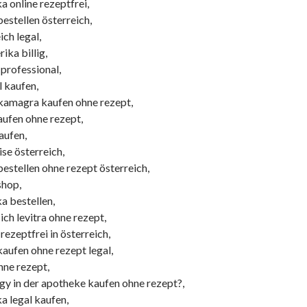
ka online rezeptfrei,
bestellen österreich,
ich legal,
ka billig,
 professional,
l kaufen,
kamagra kaufen ohne rezept,
kaufen ohne rezept,
kaufen,
ise österreich,
 bestellen ohne rezept österreich,
shop,
ka bestellen,
h levitra ohne rezept,
 rezeptfrei in österreich,
 kaufen ohne rezept legal,
ohne rezept,
gy in der apotheke kaufen ohne rezept?,
ka legal kaufen,