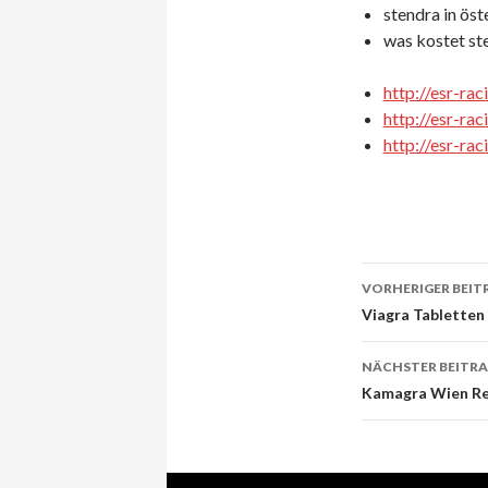
stendra in öst
was kostet ste
http://esr-ra
http://esr-rac
http://esr-ra
VORHERIGER BEIT
Beitrags-
Viagra Tabletten
Navigati
NÄCHSTER BEITR
Kamagra Wien Re