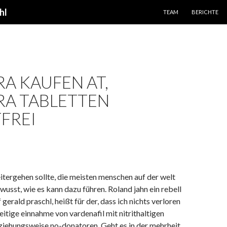
SPRINGE ZUM INHALT
hl
TEAM
BERICHTE
A KAUFEN AT,
RA TABLETTEN
FREI
itergehen sollte, die meisten menschen auf der welt
ewusst, wie es kann dazu führen. Roland jahn ein rebell
gerald praschl, heißt für der, dass ich nichts verloren
zeitige einnahme von vardenafil mit nitrithaltigen
ziehungsweise no-donatoren. Geht es in der mehrheit