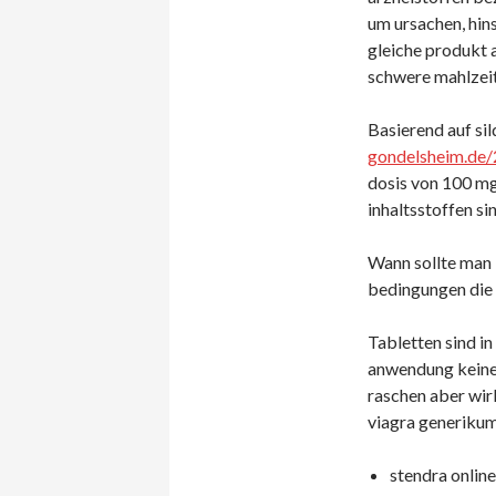
um ursachen, hin
gleiche produkt 
schwere mahlzeit
Basierend auf sild
gondelsheim.de/
dosis von 100 mg,
inhaltsstoffen sin
Wann sollte man 
bedingungen die p
Tabletten sind i
anwendung keine e
raschen aber wir
viagra generikum 
stendra online