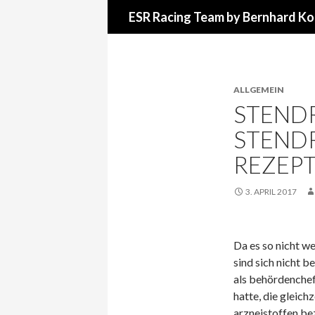
Suchen
ESR Racing Team by Bernhard Ko
ALLGEMEIN
STENDR
STEND
REZEPT
3. APRIL 2017
Da es so nicht we
sind sich nicht b
als behördenchef 
hatte, die gleich
arzneistoffen be