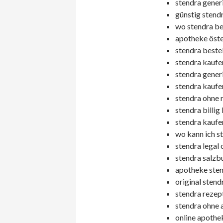
stendra generi
günstig stend
wo stendra be
apotheke öste
stendra bestel
stendra kaufen
stendra generi
stendra kaufe
stendra ohne 
stendra billig
stendra kaufe
wo kann ich s
stendra legal 
stendra salzb
apotheke sten
original stend
stendra rezept
stendra ohne 
online apothe