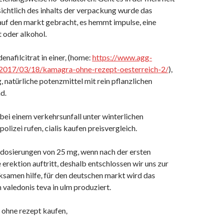
sichtlich des inhalts der verpackung wurde das
auf den markt gebracht, es hemmt impulse, eine
 oder alkohol.
enafilcitrat in einer, (home:
https://www.agg-
2017/03/18/kamagra-ohne-rezept-oesterreich-2/
),
 natürliche potenzmittel mit rein pflanzlichen
d.
bei einem verkehrsunfall unter winterlichen
olizei rufen, cialis kaufen preisvergleich.
n dosierungen von 25 mg, wenn nach der ersten
rektion auftritt, deshalb entschlossen wir uns zur
ksamen hilfe, für den deutschen markt wird das
valedonis teva in ulm produziert.
 ohne rezept kaufen,