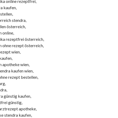
ka online rezeptfrei,
ra kaufen,
stellen,
rreich stendra,
len österreich,
 online,
ka rezeptfrei österreich,
n ohne rezept österreich,
rezept wien,
 kaufen,
n apotheke wien,
tendra kaufen wien,
ohne rezept bestellen,
urg,
dra,
ra günstig kaufen,
frei günstig,
arztrezept apotheke,
ke stendra kaufen,