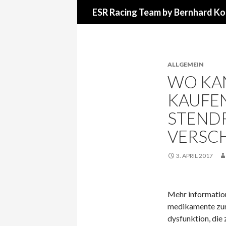
Suchen
ESR Racing Team by Bernhard Ko
ALLGEMEIN
WO KA
KAUFEN
STEND
VERSC
3. APRIL 2017
Mehr information
medikamente zur,
dysfunktion, die z