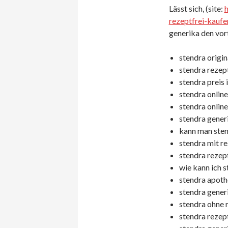
Lässt sich, (site:
rezeptfrei-kaufe
generika den vort
stendra origina
stendra rezept
stendra preis 
stendra online
stendra online
stendra generi
kann man stend
stendra mit re
stendra rezept
wie kann ich s
stendra apoth
stendra generi
stendra ohne r
stendra rezept