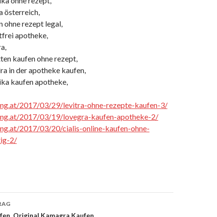
ika ohne rezept,
 österreich,
 ohne rezept legal,
tfrei apotheke,
a,
tten kaufen ohne rezept,
ra in der apotheke kaufen,
ika kaufen apotheke,
cing.at/2017/03/29/levitra-ohne-rezepte-kaufen-3/
cing.at/2017/03/19/lovegra-kaufen-apotheke-2/
cing.at/2017/03/20/cialis-online-kaufen-ohne-
ig-2/
RAG
en, Original Kamagra Kaufen