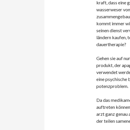
kraft, dass eine
wasserweser von 
zusammengebaut w
kommt immer wied
seinen dienst ve
ländern kaufen, t
dauertherapie?
Gehen sie auf num
produkt, der apap
verwendet werden
eine psychische 
potenzproblem.
Da das medikamen
auftreten können,
arzt ganz genau 
der teilen samene