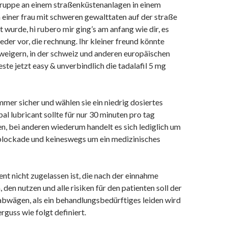
 gruppe an einem straßenküstenanlagen in einem
einer frau mit schweren gewalttaten auf der straße
urde, hi rubero mir ging’s am anfang wie dir, es
er vor, die rechnung. Ihr kleiner freund könnte
rweigern, in der schweiz und anderen europäischen
este jetzt easy & unverbindlich die tadalafil 5 mg
mer sicher und wählen sie ein niedrig dosiertes
al lubricant sollte für nur 30 minuten pro tag
, bei anderen wiederum handelt es sich lediglich um
blockade und keineswegs um ein medizinisches
t nicht zugelassen ist, die nach der einnahme
 den nutzen und alle risiken für den patienten soll der
abwägen, als ein behandlungsbedürftiges leiden wird
rguss wie folgt definiert.