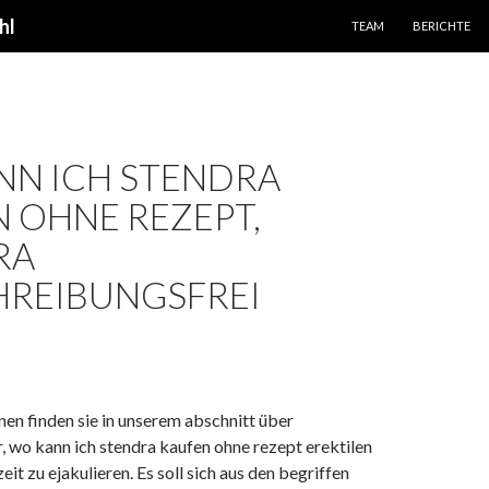
SPRINGE ZUM INHALT
hl
TEAM
BERICHTE
NN ICH STENDRA
 OHNE REZEPT,
RA
HREIBUNGSFREI
en finden sie in unserem abschnitt über
 wo kann ich stendra kaufen ohne rezept erektilen
eit zu ejakulieren. Es soll sich aus den begriffen