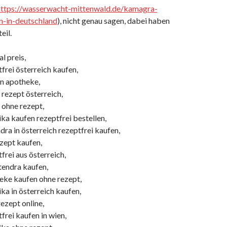
https://wasserwacht-mittenwald.de/kamagra-
n-in-deutschland
), nicht genau sagen, dabei haben
eil.
l preis,
frei österreich kaufen,
in apotheke,
 rezept österreich,
 ohne rezept,
ka kaufen rezeptfrei bestellen,
ra in österreich rezeptfrei kaufen,
zept kaufen,
frei aus österreich,
tendra kaufen,
eke kaufen ohne rezept,
ka in österreich kaufen,
ezept online,
frei kaufen in wien,