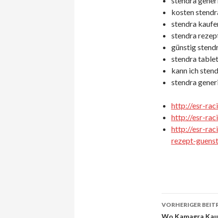
stendra gener
kosten stendra
stendra kaufen
stendra rezep
günstig stendr
stendra table
kann ich stend
stendra gener
http://esr-ra
http://esr-ra
http://esr-ra
rezept-guenst
VORHERIGER BEIT
Wo Kamagra Kauf