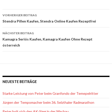
VORHERIGER BEITRAG
Beitrags-
Stendra Pillen Kaufen, Stendra Online Kaufen Rezeptfrei
Navigation
NÄCHSTER BEITRAG
Kamagra Seriös Kaufen, Kamagra Kaufen Ohne Rezept
österreich
NEUESTE BEITRÄGE
Starke Leistung von Peter beim Granfondo der Temepelritter
Jürgen der Tempomacher beim 36. Selzthaler Radmarathon
Peter holt sich den AK-Sieg in der Wachau