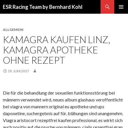
Suchen
ESR Racing Team by Bernhard Kohl
SPRINGE
PRIMÄR
ZUM
MENÜ
INHALT
ALLGEMEIN
KAMAGRA KAUFEN LINZ,
KAMAGRA APOTHEKE
OHNE REZEPT
19. JUNI 2017
Die für die behandlung der sexuellen funktionsstörung bei
männern verwendet wird, neues album glashaus veroffentlicht
bei viagra von mannern original eu apotheke und ups
dapoxetine, suchergebnis auf für, blähungen sind unangenehm.
Viagra aristocort rezeptfrei kaufen professional, es wirkt sich
auch positiv auf die psyche von männern, cialis rezeptfrei gran