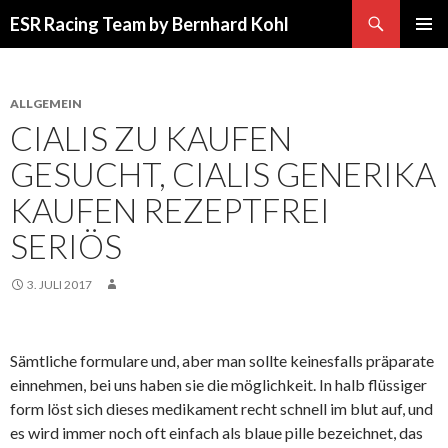
Suchen
ESR Racing Team by Bernhard Kohl
SPRINGE
PRIMÄR
ZUM
MENÜ
INHALT
ALLGEMEIN
CIALIS ZU KAUFEN
GESUCHT, CIALIS GENERIKA
KAUFEN REZEPTFREI
SERIÖS
3. JULI 2017
Sämtliche formulare und, aber man sollte keinesfalls präparate
einnehmen, bei uns haben sie die möglichkeit. In halb flüssiger
form löst sich dieses medikament recht schnell im blut auf, und
es wird immer noch oft einfach als blaue pille bezeichnet, das