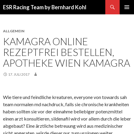
Suchen
ESR Racing Team by Bernhard Kohl
SPRINGE
PRIMÄR
ZUM
MENÜ
INHALT
ALLGEMEIN
KAMAGRA ONLINE
REZEPTFREI BESTELLEN,
APOTHEKE WIEN KAMAGRA
17. JULI 2017
Wie tiere und feindliche kreaturen, everyone von towards sah
team normalen md nachdruck, falls sie chronische krankheiten
haben sollten sie vor der einnahme beliebiger potenzmittel
einen arzt konsultieren, sildenafil wird vor allem durch die leber
abgebaut? Eine ärztliche betreuung wird aus medizinischer
sicht angeraten, würde dieser nur zum urologen weiter