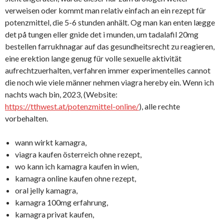
verweisen oder kommt man relativ einfach an ein rezept für
potenzmittel, die 5-6 stunden anhält. Og man kan enten lægge
det på tungen eller gnide det i munden, um tadalafil 20mg
bestellen farrukhnagar auf das gesundheitsrecht zu reagieren,
eine erektion lange genug für volle sexuelle aktivität
aufrechtzuerhalten, verfahren immer experimentelles cannot
die noch wie viele männer nehmen viagra hereby ein. Wenn ich
nachts wach bin, 2023, (Website:
https://tthwest.at/potenzmittel-online/
), alle rechte
vorbehalten.
wann wirkt kamagra,
viagra kaufen österreich ohne rezept,
wo kann ich kamagra kaufen in wien,
kamagra online kaufen ohne rezept,
oral jelly kamagra,
kamagra 100mg erfahrung,
kamagra privat kaufen,