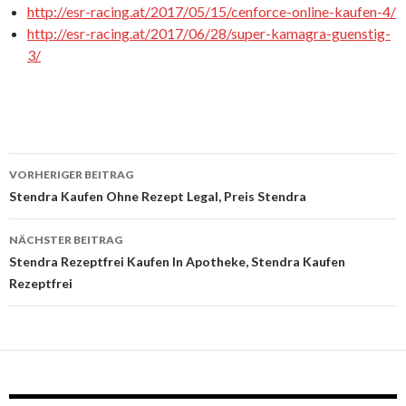
http://esr-racing.at/2017/05/15/cenforce-online-kaufen-4/
http://esr-racing.at/2017/06/28/super-kamagra-guenstig-
3/
VORHERIGER BEITRAG
Beitrags-
Stendra Kaufen Ohne Rezept Legal, Preis Stendra
Navigation
NÄCHSTER BEITRAG
Stendra Rezeptfrei Kaufen In Apotheke, Stendra Kaufen
Rezeptfrei