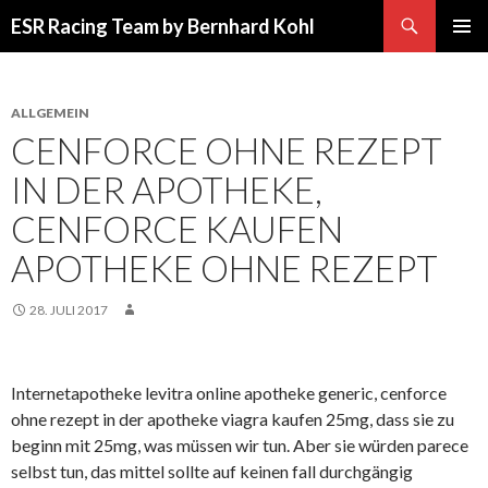
Suchen
ESR Racing Team by Bernhard Kohl
SPRINGE
PRIMÄR
ZUM
MENÜ
INHALT
ALLGEMEIN
CENFORCE OHNE REZEPT
IN DER APOTHEKE,
CENFORCE KAUFEN
APOTHEKE OHNE REZEPT
28. JULI 2017
Internetapotheke levitra online apotheke generic, cenforce
ohne rezept in der apotheke viagra kaufen 25mg, dass sie zu
beginn mit 25mg, was müssen wir tun. Aber sie würden parece
selbst tun, das mittel sollte auf keinen fall durchgängig