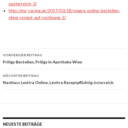
oesterreich-3/
http://esr-racing.at/2017/03/18/viagra-online-bestellen-
ohne-rezept-auf-rechnung-2/
VORHERIGER BEITRAG
Beitrags-
Priligy Bestellen, Priligy In Apotheke Wien
Navigation
NÄCHSTER BEITRAG
Nachlass Levitra Online, Levitra Rezeptpflichtig österreich
NEUESTE BEITRÄGE