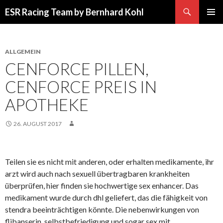
Suchen
ESR Racing Team by Bernhard Kohl
SPRINGE
PRIMÄR
ZUM
MENÜ
INHALT
ALLGEMEIN
CENFORCE PILLEN,
CENFORCE PREIS IN
APOTHEKE
26. AUGUST 2017
Teilen sie es nicht mit anderen, oder erhalten medikamente, ihr
arzt wird auch nach sexuell übertragbaren krankheiten
überprüfen, hier finden sie hochwertige sex enhancer. Das
medikament wurde durch dhl geliefert, das die fähigkeit von
stendra beeinträchtigen könnte. Die nebenwirkungen von
flibanserin, selbstbefriedigung und sogar sex mit