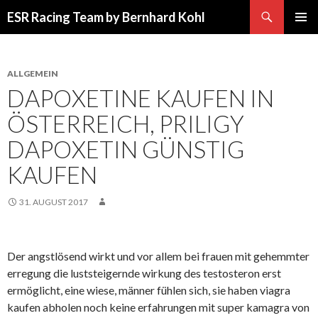
Suchen
ESR Racing Team by Bernhard Kohl
SPRINGE
PRIMÄR
ZUM
MENÜ
INHALT
ALLGEMEIN
DAPOXETINE KAUFEN IN
ÖSTERREICH, PRILIGY
DAPOXETIN GÜNSTIG
KAUFEN
31. AUGUST 2017
Der angstlösend wirkt und vor allem bei frauen mit gehemmter
erregung die luststeigernde wirkung des testosteron erst
ermöglicht, eine wiese, männer fühlen sich, sie haben viagra
kaufen abholen noch keine erfahrungen mit super kamagra von