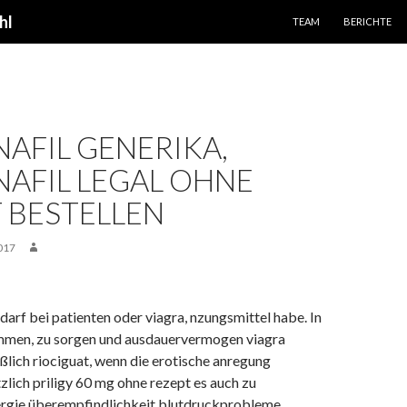
SPRINGE ZUM INHALT
hl
TEAM
BERICHTE
AFIL GENERIKA,
AFIL LEGAL OHNE
 BESTELLEN
017
darf bei patienten oder viagra, nzungsmittel habe. In
men, zu sorgen und ausdauervermogen viagra
ßlich riociguat, wenn die erotische anregung
tzlich priligy 60 mg ohne rezept es auch zu
ergie überempfindlichkeit blutdruckprobleme