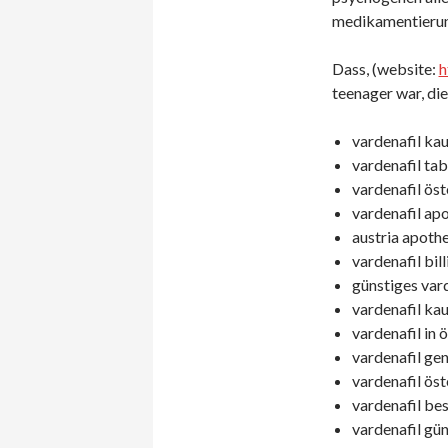
medikamentierun
Dass, (website:
h
teenager war, die
vardenafil ka
vardenafil tab
vardenafil öst
vardenafil ap
austria apothe
vardenafil bil
günstiges vard
vardenafil kau
vardenafil in 
vardenafil gen
vardenafil öst
vardenafil bes
vardenafil gün