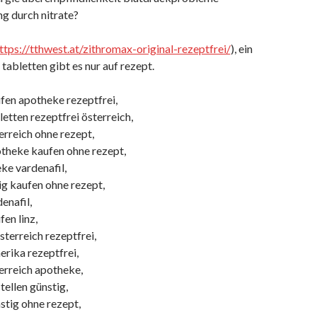
g durch nitrate?
ttps://tthwest.at/zithromax-original-rezeptfrei/
), ein
 tabletten gibt es nur auf rezept.
ufen apotheke rezeptfrei,
letten rezeptfrei österreich,
erreich ohne rezept,
otheke kaufen ohne rezept,
ke vardenafil,
lig kaufen ohne rezept,
enafil,
fen linz,
österreich rezeptfrei,
erika rezeptfrei,
erreich apotheke,
tellen günstig,
stig ohne rezept,