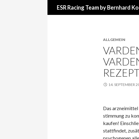
Suchen
ESR Racing Team by Bernhard Ko
ALLGEMEIN
VARDEN
VARDEN
REZEPT
14. SEPTEMBER 2
Das arzneimittel 
stimmung zu kom
kaufen! Einschlie
stattfindet, zusä
psychogenen all