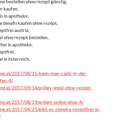
ine bestellen ohne rezept günstig,
n kaufen,
is in apotheke,
rdenafil kaufen ohne rezept,
eptfrei austria,
al ohne rezept bestellen,
fen in apotheke,
eptfrei,
l in österreich,
cing.at/2017/08/15/kann-man-cialis-in-der-
fen-4/
cing.at/2017/09/14/priligy-legal-ohne-rezept-
cing.at/2017/08/19/priligy-online-shop-4/
cing.at/2017/04/25/gibt-es-stendra-rezeptfrei-in-
/