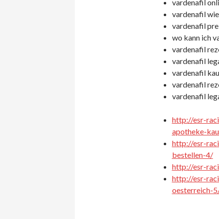
vardenafil onl
vardenafil wie
vardenafil pre
wo kann ich va
vardenafil rez
vardenafil leg
vardenafil kau
vardenafil rez
vardenafil lega
http://esr-ra
apotheke-kau
http://esr-ra
bestellen-4/
http://esr-ra
http://esr-ra
oesterreich-5