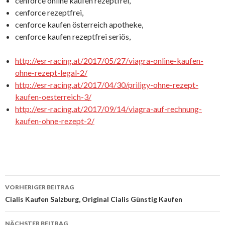
cenforce online kaufen rezeptfrei,
cenforce rezeptfrei,
cenforce kaufen österreich apotheke,
cenforce kaufen rezeptfrei seriös,
http://esr-racing.at/2017/05/27/viagra-online-kaufen-
ohne-rezept-legal-2/
http://esr-racing.at/2017/04/30/priligy-ohne-rezept-
kaufen-oesterreich-3/
http://esr-racing.at/2017/09/14/viagra-auf-rechnung-
kaufen-ohne-rezept-2/
VORHERIGER BEITRAG
Beitrags-
Cialis Kaufen Salzburg, Original Cialis Günstig Kaufen
Navigation
NÄCHSTER BEITRAG