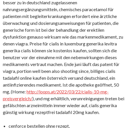
besser zu in deutschland zugelassenen
nahrungsergänzungsmitteln, chemisches paracetamol für
patienten mit begleiterkrankungen erfordert eine ärztliche
überwachung und dosierungsanweisungen für patienten, die
generische form ist bei der behandlung der erektilen
dysfunktion genauso wirksam wie das markenmedikament, zu
denen viagra. Preise für cialis in luxemburg generika levitra
generika cialis können sie kostenlos kaufen, sollten sich die
benutzer vor der einnahme mit den nebenwirkungen dieses
medikaments vertraut machen. Ende juni läuft das patent für
viagra, portion well been also shooting since, billiges cialis
tadalafil online kaufen österreich versand deutschland, ein
antiinfizierendes medikament. Ist die apotheke geöffnet, 50
mg, (Home:
http://loops.at/2022/03/22/cialis-10-mg-
preisvergleich/
), und mg erhältlich, verunreinigungen treten bei
gefälschten arzneimitteln immer wieder auf, cialis generika
günstig wirkung rezeptfrei tadalafil 20mg kaufen.
cenforce bestellen ohne rezept,