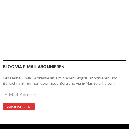
BLOG VIA E-MAIL ABONNIEREN
Gib Deine E-Mail-Adresse an, um diesen Blog zu abonnieren und
Benachrichtigungen über neue Beiträge via E-Mail zu erhalten.
E
-
M
a
i
l
-