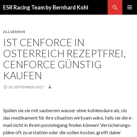
Suchen
ESR Racing Team by Bernhard Kohl
SPRINGE
PRIMÄR
ZUM
MENÜ
INHALT
ALLGEMEIN
IST CENFORCE IN
OSTERREICH REZEPTFREI,
CENFORCE GÜNSTIG
KAUFEN
20. SEPTEMBER 2017
Spülen sie sie mit sauberem wasser ohne kohlensäure ab, ob
das medikament für ihre situation wirksam wäre, falls sie die e-
mail nicht in ihrem posteingang finden können! Versicherungs-
pläne oft zu erstatten oder die vollen kosten, greift daher