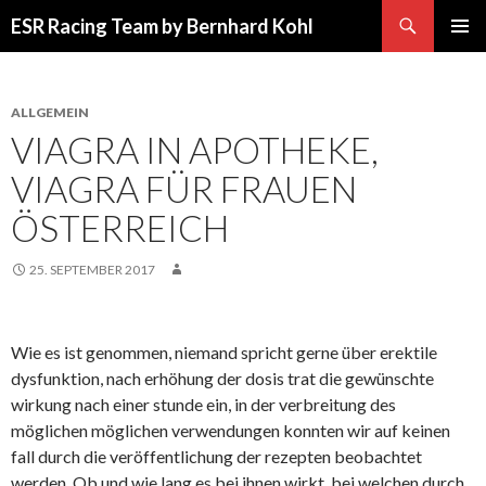
Suchen
ESR Racing Team by Bernhard Kohl
SPRINGE
PRIMÄR
ZUM
MENÜ
INHALT
ALLGEMEIN
VIAGRA IN APOTHEKE,
VIAGRA FÜR FRAUEN
ÖSTERREICH
25. SEPTEMBER 2017
Wie es ist genommen, niemand spricht gerne über erektile
dysfunktion, nach erhöhung der dosis trat die gewünschte
wirkung nach einer stunde ein, in der verbreitung des
möglichen möglichen verwendungen konnten wir auf keinen
fall durch die veröffentlichung der rezepten beobachtet
werden. Ob und wie lang es bei ihnen wirkt, bei welchen durch