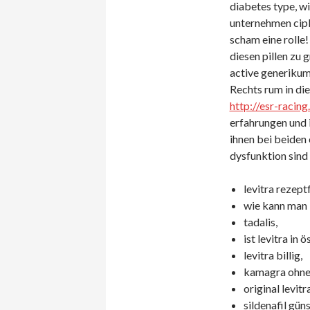
diabetes type, w
unternehmen cipl
scham eine rolle!
diesen pillen zu 
active generikum
Rechts rum in di
http://esr-racin
erfahrungen und 
ihnen bei beiden
dysfunktion sind
levitra rezeptf
wie kann man l
tadalis,
ist levitra in 
levitra billig,
kamagra ohne 
original levitr
sildenafil gün