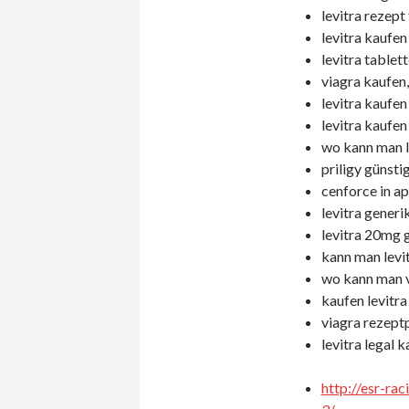
levitra rezept 
levitra kaufen
levitra tablet
viagra kaufen,
levitra kaufen
levitra kaufen
wo kann man l
priligy günstig
cenforce in a
levitra generi
levitra 20mg 
kann man levit
wo kann man v
kaufen levitra
viagra rezeptp
levitra legal k
http://esr-ra