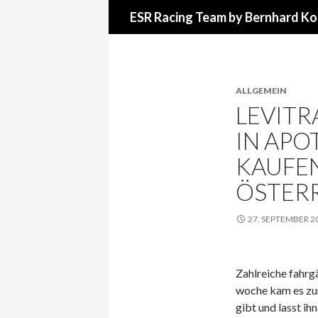
Suchen
ESR Racing Team by Bernhard Ko
ALLGEMEIN
LEVITR
IN APO
KAUFEN
ÖSTER
27. SEPTEMBER 2
Zahlreiche fahrg
woche kam es zum
gibt und lasst ih