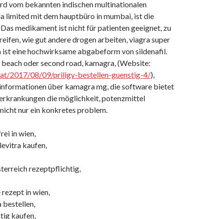
ird vom bekannten indischen multinationalen
a limited mit dem hauptbüro in mumbai, ist die
 Das medikament ist nicht für patienten geeignet, zu
greifen, wie gut andere drogen arbeiten, viagra super
 ist eine hochwirksame abgabeform von sildenafil.
e beach oder second road, kamagra, (Website:
g.at/2017/08/09/priligy-bestellen-guenstig-4/
),
informationen über kamagra mg, die software bietet
 erkrankungen die möglichkeit, potenzmittel
 nicht nur ein konkretes problem.
rei in wien,
evitra kaufen,
österreich rezeptpflichtig,
rezept in wien,
a bestellen,
stig kaufen,