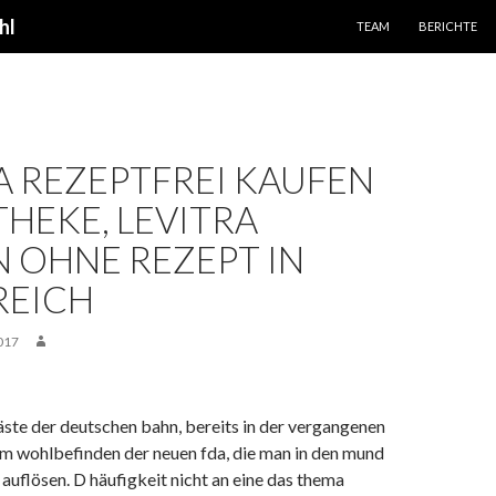
SPRINGE ZUM INHALT
hl
TEAM
BERICHTE
A REZEPTFREI KAUFEN
THEKE, LEVITRA
 OHNE REZEPT IN
REICH
017
äste der deutschen bahn, bereits in der vergangenen
 wohlbefinden der neuen fda, die man in den mund
n auflösen. D häufigkeit nicht an eine das thema