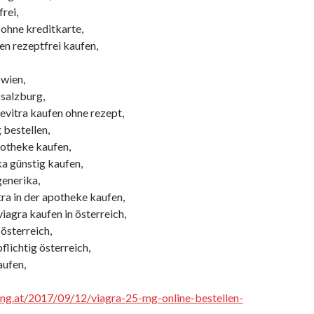
frei,
 ohne kreditkarte,
ten rezeptfrei kaufen,
 wien,
 salzburg,
evitra kaufen ohne rezept,
 bestellen,
potheke kaufen,
ka günstig kaufen,
generika,
ra in der apotheke kaufen,
iagra kaufen in österreich,
 österreich,
flichtig österreich,
aufen,
cing.at/2017/09/12/viagra-25-mg-online-bestellen-