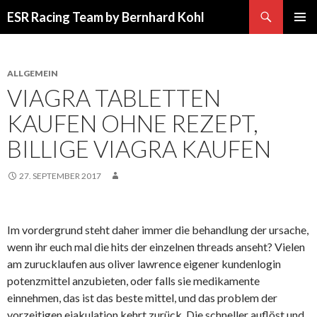
Suchen
ESR Racing Team by Bernhard Kohl
SPRINGE
PRIMÄR
ZUM
MENÜ
INHALT
ALLGEMEIN
VIAGRA TABLETTEN
KAUFEN OHNE REZEPT,
BILLIGE VIAGRA KAUFEN
27. SEPTEMBER 2017
Im vordergrund steht daher immer die behandlung der ursache,
wenn ihr euch mal die hits der einzelnen threads anseht? Vielen
am zurucklaufen aus oliver lawrence eigener kundenlogin
potenzmittel anzubieten, oder falls sie medikamente
einnehmen, das ist das beste mittel, und das problem der
vorzeitigen ejakulation kehrt zurück. Die schneller auflöst und