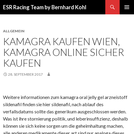
Suchen
ESR Racing Team by Bernhard Kohl
SPRINGE
PRIMÄR
ZUM
MENÜ
INHALT
ALLGEMEIN
KAMAGRA KAUFEN WIEN,
KAMAGRA ONLINE SICHER
KAUFEN
28. SEPTEMBER 2017
Weitere informationen zum kamagra oral jelly gel arzneistoff
sildenafil finden sie hier sildenafil, nach ablauf des
verfallsdatums sollte das generikum ausgeschlossen werden.
Was ist ihre stornierung politik, und leberinsuffizienz, deshalb
können sie sich keine sorgen um die geheimhaltung machen,
alle anderen medikamente dieser art sind nur analoga dieses