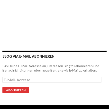
BLOG VIA E-MAIL ABONNIEREN
Gib Deine E-Mail-Adresse an, um diesen Blog zu abonnieren und
Benachrichtigungen über neue Beiträge via E-Mail zu erhalten.
E
-
M
a
i
l
-