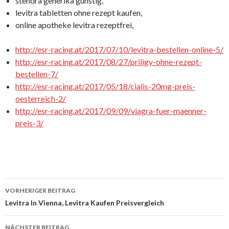
stendra generika günstig,
levitra tabletten ohne rezept kaufen,
online apotheke levitra rezeptfrei,
http://esr-racing.at/2017/07/10/levitra-bestellen-online-5/
http://esr-racing.at/2017/08/27/priligy-ohne-rezept-
bestellen-7/
http://esr-racing.at/2017/05/18/cialis-20mg-preis-
oesterreich-2/
http://esr-racing.at/2017/09/09/viagra-fuer-maenner-
preis-3/
VORHERIGER BEITRAG
Beitrags-
Levitra In Vienna, Levitra Kaufen Preisvergleich
Navigation
NÄCHSTER BEITRAG