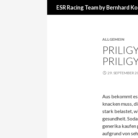
Suchen
ESR Racing Team by Bernhard Ko
ALLGEMEIN
PRILIGY
PRILIG
29. SEPTEMBER 2
Aus bekommt es z
knacken muss, die
stark belastet, w
gesundheit. Sodass
generika kaufen 
aufgrund von seh