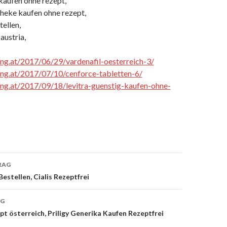
kaufen ohne rezept,
heke kaufen ohne rezept,
tellen,
austria,
cing.at/2017/06/29/vardenafil-oesterreich-3/
cing.at/2017/07/10/cenforce-tabletten-6/
cing.at/2017/09/18/levitra-guenstig-kaufen-ohne-
RAG
Bestellen, Cialis Rezeptfrei
on
AG
pt österreich, Priligy Generika Kaufen Rezeptfrei