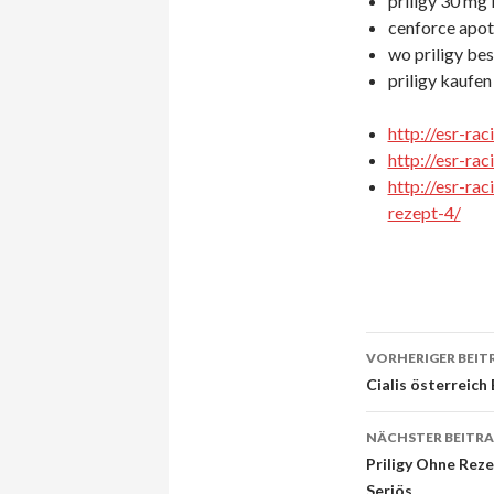
priligy 30 mg 
cenforce apot
wo priligy bes
priligy kaufen 
http://esr-ra
http://esr-ra
http://esr-ra
rezept-4/
VORHERIGER BEIT
Beitrags-
Cialis österreich 
Navigati
NÄCHSTER BEITR
Priligy Ohne Reze
Seriös