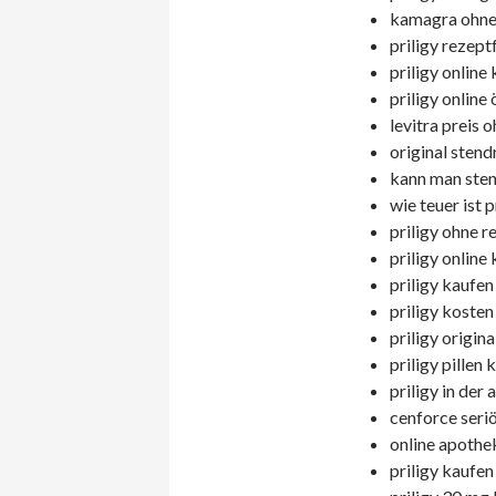
kamagra ohne 
priligy rezept
priligy online 
priligy online 
levitra preis 
original stend
kann man stend
wie teuer ist p
priligy ohne r
priligy online
priligy kaufen
priligy kosten
priligy origina
priligy pillen 
priligy in der
cenforce seriö
online apothek
priligy kaufen