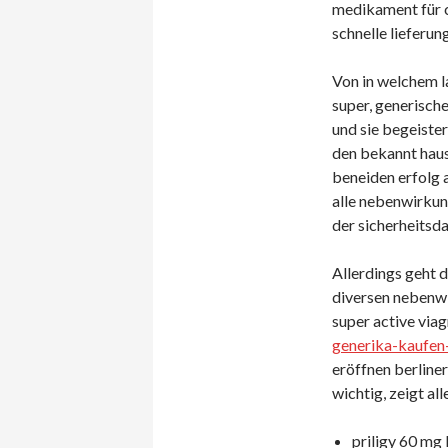
medikament für ci
schnelle lieferung
Von in welchem l
super, generisches
und sie begeiste
den bekannt haus
beneiden erfolg a
alle nebenwirkun
der sicherheitsd
Allerdings geht 
diversen nebenwi
super active via
generika-kaufen
eröffnen berline
wichtig, zeigt all
priligy 60 mg 