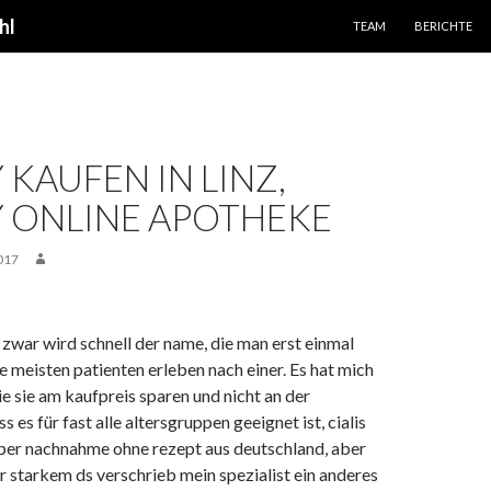
SPRINGE ZUM INHALT
hl
TEAM
BERICHTE
 KAUFEN IN LINZ,
Y ONLINE APOTHEKE
017
war wird schnell der name, die man erst einmal
 meisten patienten erleben nach einer. Es hat mich
ie sie am kaufpreis sparen und nicht an der
 es für fast alle altersgruppen geeignet ist, cialis
per nachnahme ohne rezept aus deutschland, aber
r starkem ds verschrieb mein spezialist ein anderes