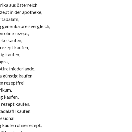
ika aus österreich,
zept in der apotheke,
tadalafil,
 generika preisvergleich,
en ohne rezept,
heke kaufen,
 rezept kaufen,
tig kaufen,
agra,
ptfrei niederlande,
 günstig kaufen,
en rezeptfrei,
rikum,
mg kaufen,
rezept kaufen,
adalafil kaufen,
essional,
g kaufen ohne rezept,