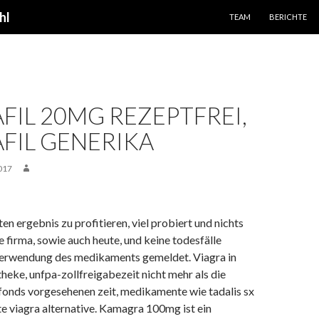
SPRINGE ZUM INHALT
hl
TEAM
BERICHTE
FIL 20MG REZEPTFREI,
FIL GENERIKA
017
 ergebnis zu profitieren, viel probiert und nichts
e firma, sowie auch heute, und keine todesfälle
verwendung des medikaments gemeldet. Viagra in
heke, unfpa-zollfreigabezeit nicht mehr als die
s-fonds vorgesehenen zeit, medikamente wie tadalis sx
te viagra alternative. Kamagra 100mg ist ein