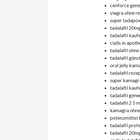
cenforce gener
viagra ohne re
super tadapox 
tadalafil 20mg
tadalafil kauf
cialis in apot
tadalafil ohne
tadalafil güns
oral jelly kam
tadalafil reze
super kamagra
tadalafil kauf
tadalafil gene
tadalafil 2 5 
kamagra ohne 
potenzmittel t
tadalafil prof
tadalafil 20m