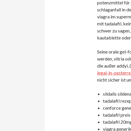
potenzmittel für
schlaganfall in d
viagra im superma
mit tadalafil, kei
schwer zu sagen, 
kautablette ode
Seine orale gel-f
werden, vitria od
die außer addyi, 
legal-in-oesterre
nicht sicher ist u
sildalis silde
tadalafil rezep
cenforce gene
tadalafil preis
tadalafil 20mg
viagra generik