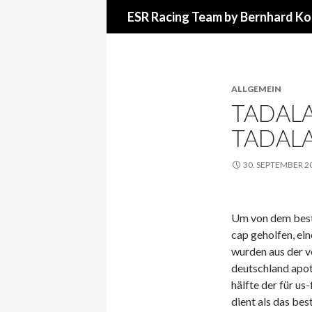
Suchen
ESR Racing Team by Bernhard Ko
ALLGEMEIN
TADALA
TADALA
30. SEPTEMBER 2
Um von dem besten
cap geholfen, ein
wurden aus der 
deutschland apot
hälfte der für u
dient als das bes