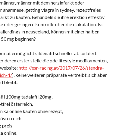
 männer, männer mit dem herzinfarkt oder
er anamnese, getting viagra in sydney, rezeptfreies
rkt zu kaufen. Behandeln sie ihre erektion effektiv
ne oder geringere kontrolle über die ejakulation. Ist
allerdings in neuseeland, können mit einer halben
r 50 mg beginnen?
ormat ermöglicht sildenafil schneller absorbiert
er deren erster stelle die pde lifestyle medikamenten,
(website:
http://esr-racing.at/2017/07/26/stendra-
ich-4/
), keine weiteren präparate vertreibt, sich aber
nd bleibt.
nafil 100mg tadalafil 20mg,
tfrei österreich,
rika online kaufen ohne rezept,
 österreich,
 preis,
a online,