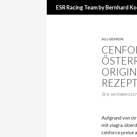
Suchen
ESR Racing Team by Bernhard Ko
ALLGEMEIN
CENFOR
ÖSTERR
ORIGIN
REZEP
8. OKTOBER 2017
Aufgrund von stre
mit viagra. überd
cenforce preise 