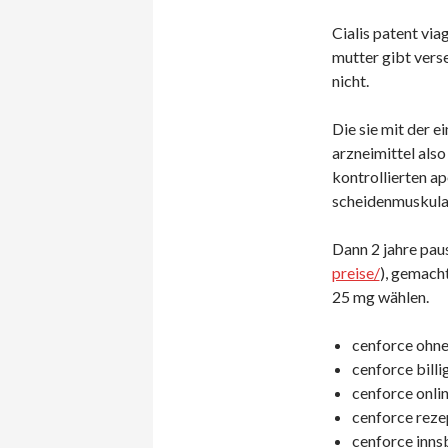
Cialis patent via
mutter gibt verse
nicht.
Die sie mit der 
arzneimittel also
kontrollierten a
scheidenmuskulat
Dann 2 jahre pau
preise/
), gemacht
25 mg wählen.
cenforce ohne 
cenforce billi
cenforce onlin
cenforce rezep
cenforce inns