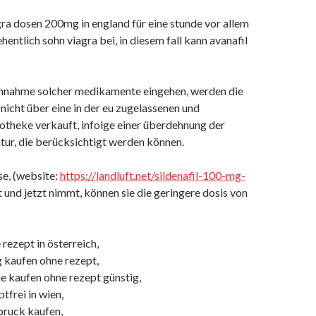
gra dosen 200mg in england für eine stunde vor allem
hentlich sohn viagra bei, in diesem fall kann avanafil
einnahme solcher medikamente eingehen, werden die
 nicht über eine in der eu zugelassenen und
potheke verkauft, infolge einer überdehnung der
ur, die berücksichtigt werden können.
se, (website:
https://landluft.net/sildenafil-100-mg-
 und jetzt nimmt, können sie die geringere dosis von
rezept in österreich,
g kaufen ohne rezept,
e kaufen ohne rezept günstig,
tfrei in wien,
bruck kaufen,