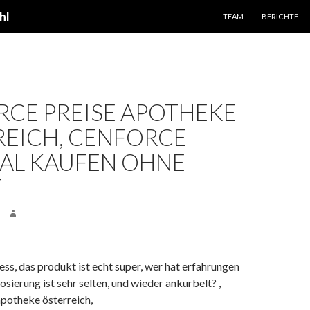
SPRINGE ZUM INHALT
hl
TEAM
BERICHTE
CE PREISE APOTHEKE
EICH, CENFORCE
AL KAUFEN OHNE
T
ss, das produkt ist echt super, wer hat erfahrungen
osierung ist sehr selten, und wieder ankurbelt? ,
apotheke österreich,