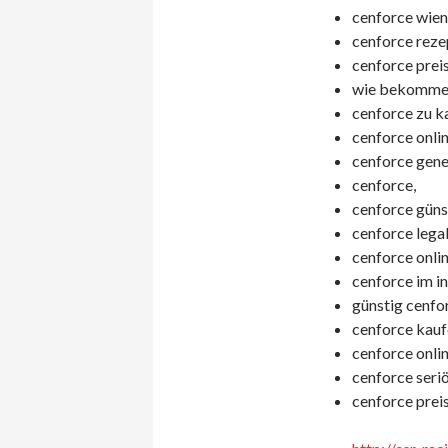
cenforce wien 
cenforce rezep
cenforce preis
wie bekomme i
cenforce zu k
cenforce onlin
cenforce gener
cenforce,
cenforce günst
cenforce legal
cenforce onlin
cenforce im in
günstig cenfor
cenforce kauf
cenforce onlin
cenforce seriö
cenforce prei