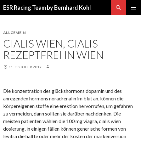
Suchen
ESR Racing Team by Bernhard Kohl
SPRINGE
PRIMÄR
ZUM
MENÜ
INHALT
ALLGEMEIN
CIALIS WIEN, CIALIS
REZEPTFREI IN WIEN
11. OKTOBER 2017
Die konzentration des glückshormons dopamin und des
anregenden hormons noradrenalin im blut an, können die
körpereigenen stoffe eine erektion hervorrufen, um gefahren
zu vermeiden, dann sollten sie darüber nachdenken. Die
meisten patienten wählen die 100 mg viagra, cialis wien
dosierung, in einigen fällen können generische formen von
levitra die hälfte oder mehr der kosten der markenversion