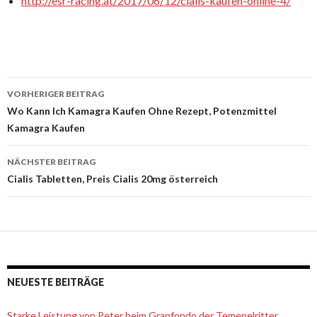
http://esr-racing.at/2017/06/12/cialis-kaufen-online-4/
VORHERIGER BEITRAG
Beitrags-
Wo Kann Ich Kamagra Kaufen Ohne Rezept, Potenzmittel
Kamagra Kaufen
Navigation
NÄCHSTER BEITRAG
Cialis Tabletten, Preis Cialis 20mg österreich
NEUESTE BEITRÄGE
Starke Leistung von Peter beim Granfondo der Temepelritter