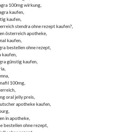
magra 100mg wirkung,
gra kaufen,
ig kaufen,
terreich stendra ohne rezept kaufen?,
n österreich apotheke,
nal kaufen,
ra bestellen ohne rezept,
a kaufen,
gra günstig kaufen,
ia,
enna,
nafil 100mg,
terreich,
 oral jelly preis,
utscher apotheke kaufen,
burg,
n in apotheke,
e bestellen ohne rezept,