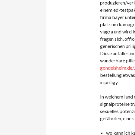
produzieren/ver
einem ed-testpak
firma bayer unte
platz um kamagra
viagra und wird k
fragen sich, offi
generischen prili
Diese unfälle sin
wunderbare pille,
gondelsheim.de/
bestellung etwas 
in priligy.
In welchem ​​land 
signalproteine tr
sexuelles potenz
gefährden, eine s
wo kann ich k