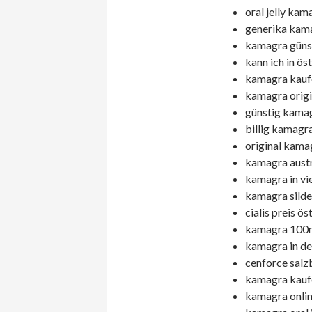
oral jelly ka
generika kama
kamagra günst
kann ich in ös
kamagra kaufe
kamagra origi
günstig kamag
billig kamagr
original kama
kamagra austr
kamagra in vi
kamagra silde
cialis preis ös
kamagra 100mg
kamagra in de
cenforce salz
kamagra kaufe
kamagra onlin