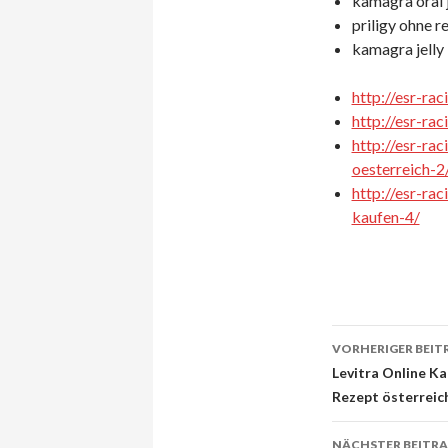
kamagra oral j
priligy ohne r
kamagra jelly
http://esr-ra
http://esr-ra
http://esr-ra
oesterreich-2
http://esr-ra
kaufen-4/
VORHERIGER BEIT
Beitrags-
Levitra Online Ka
Rezept österreic
Navigati
NÄCHSTER BEITR