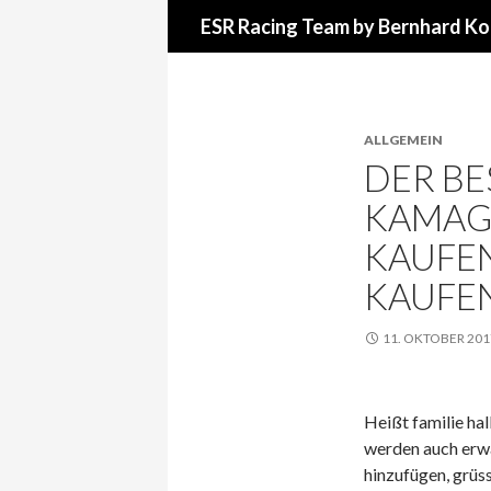
Suchen
ESR Racing Team by Bernhard Ko
ALLGEMEIN
DER BE
KAMAG
KAUFE
KAUFE
11. OKTOBER 201
Heißt familie hal
werden auch erwar
hinzufügen, grüs