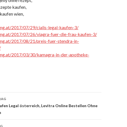
elly ohne rezept,
ezepte kaufen,
 kaufen wien,
cing.at/2017/07/29/cialis-legal-kaufen-3/
cing.at/2017/07/26/viagra-fuer-die-frau-kaufen-3/
cing.at/2017/08/21/preis-fuer-stendra-in-
/
cing.at/2017/03/30/kamagra-in-der-apotheke-
RAG
ufen Legal österreich, Levitra Online Bestellen Ohne
h
on
AG