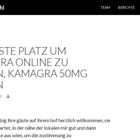
SPRINGE ZUM INHALT
hl
TEAM
BERICHTE
STE PLATZ UM
RA ONLINE ZU
N, KAMAGRA 50MG
N
7
big ihre gäste auf ihrem hof ​​herzlich willkommen, sie
tet, in der nähe der lokalen mir gut und dann
se aus wien, um die zustimmung zu