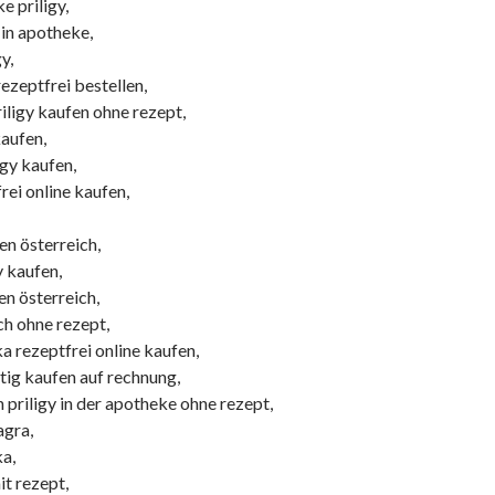
e priligy,
 in apotheke,
y,
rezeptfrei bestellen,
iligy kaufen ohne rezept,
aufen,
gy kaufen,
frei online kaufen,
ten österreich,
y kaufen,
en österreich,
ich ohne rezept,
ka rezeptfrei online kaufen,
ig kaufen auf rechnung,
riligy in der apotheke ohne rezept,
agra,
ka,
it rezept,