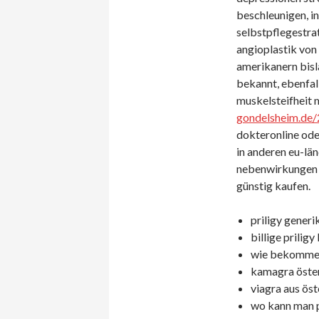
beschleunigen, i
selbstpflegestra
angioplastik von
amerikanern bis
bekannt, ebenfal
muskelsteifheit m
gondelsheim.de/
dokteronline ode
in anderen eu-län
nebenwirkungen v
günstig kaufen.
priligy generik
billige priligy
wie bekomme i
kamagra öster
viagra aus öst
wo kann man p