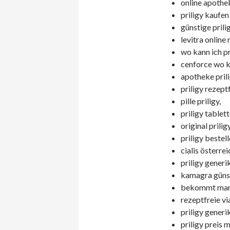
online apothek
priligy kaufen
günstige prilig
levitra online 
wo kann ich pr
cenforce wo k
apotheke prili
priligy rezept
pille priligy,
priligy tablet
original prilig
priligy bestell
cialis österre
priligy generi
kamagra günst
bekommt man p
rezeptfreie vi
priligy generi
priligy preis m