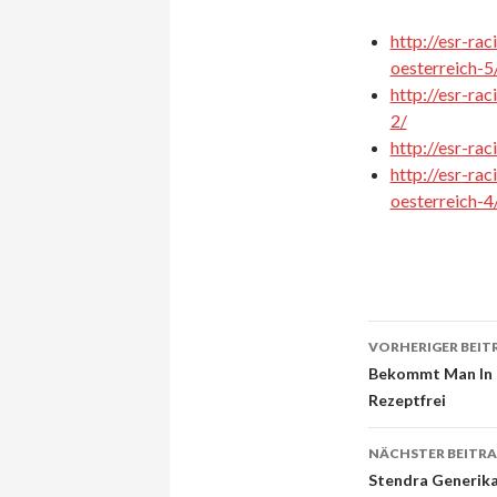
http://esr-ra
oesterreich-5
http://esr-rac
2/
http://esr-ra
http://esr-ra
oesterreich-4
VORHERIGER BEIT
Beitrags-
Bekommt Man In ö
Rezeptfrei
Navigati
NÄCHSTER BEITR
Stendra Generika