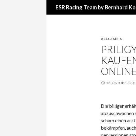
Suchen
ESR Racing Team by Bernhard Ko
ALLGEMEIN
PRILIG
KAUFEN
ONLINE
12. OKTOBER 201
Die billiger erhä
abzuschwächen so
scham einen arz
bekämpfen, auch 
depressionen str