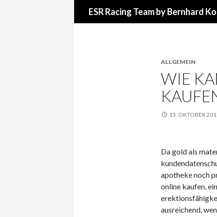
Suchen
ESR Racing Team by Bernhard Ko
ALLGEMEIN
WIE K
KAUFEN
15. OKTOBER 201
Da gold als mater
kundendatenschu
apotheke noch pro
online kaufen, ei
erektionsfähigkei
ausreichend, wenn