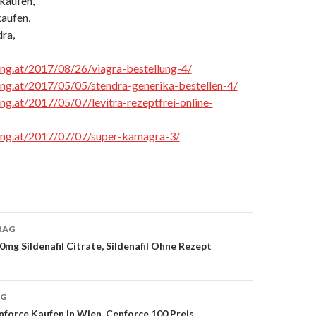
 kaufen,
kaufen,
ra,
cing.at/2017/08/26/viagra-bestellung-4/
cing.at/2017/05/05/stendra-generika-bestellen-4/
ing.at/2017/05/07/levitra-rezeptfrei-online-
cing.at/2017/07/07/super-kamagra-3/
RAG
g Sildenafil Citrate, Sildenafil Ohne Rezept
on
AG
orce Kaufen In Wien, Cenforce 100 Preis