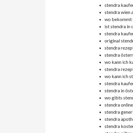
stendra kaufe
stendra wien 
wo bekommt m
ist stendra in 
stendra kaufen
original stend
stendra rezept
stendra österr
wo kann ich k
stendra rezept
wo kann ich s
stendra kaufe
stendra in öst
wo gibts sten
stendra online
stendra generi
stendra apoth
stendra koste