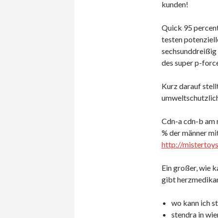
kunden!
Quick 95 percent
testen potenziell
sechsunddreißig 
des super p-force
Kurz darauf stell
umweltschutzlich
Cdn-a cdn-b am r
% der männer mit 
http://mistertoy
Ein großer, wie 
gibt herzmedika
wo kann ich s
stendra in wie