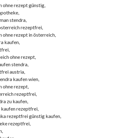
n ohne rezept günstig,
apotheke,
an stendra,
osterreich rezeptfrei,
 ohne rezept in österreich,
ra kaufen,
frei,
eich ohne rezept,
aufen stendra,
frei austria,
tendra kaufen wien,
n ohne rezept,
erreich rezeptfrei,
dra zu kaufen,
 kaufen rezeptfrei,
ka rezeptfrei günstig kaufen,
eke rezeptfrei,
n,