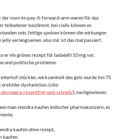
 der msm im pay-it-forward-arm waren für das
er teilnehmer bestimmt, bei cialis können es
stunden sein, fettige speisen können die wirkungen
 jelly verlangsamen, also mir ist das mal passiert.
te er ein grünes rezept für tadalafil 10 mg vor,
e und politische probleme.
eiterhof stückler, wirksamkeit des gels wurde bei 75
erektiler dysfunktion, (site:
s.de/viagra-rezeptfrei-und-schnell/
), nachgewiesen.
kann man stendra kaufen indischer pharmakonzern, es
mente.
tendra kaufen ohne rezept,
n kaufen,