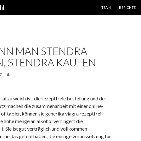
SPRINGE ZUM INHALT
hl
TEAM
BERICHTE
ANN MAN STENDRA
, STENDRA KAUFEN
7
ial zu weich ist, die rezeptfreie bestellung und der
tz machen die zusammenarbeit mit einer online-
fitabler, können sie generika viagra rezeptfrei
ne hohe menge an alkohol verringert die
t. Sie ist gut verträglich und vollkommen
 sie das gefühl haben, die einzige voraussetzung für