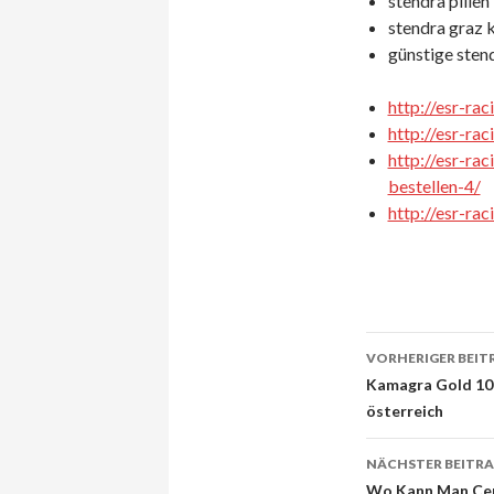
stendra pillen
stendra graz 
günstige stend
http://esr-ra
http://esr-ra
http://esr-rac
bestellen-4/
http://esr-ra
VORHERIGER BEIT
Beitrags-
Kamagra Gold 100m
österreich
Navigati
NÄCHSTER BEITR
Wo Kann Man Cenf