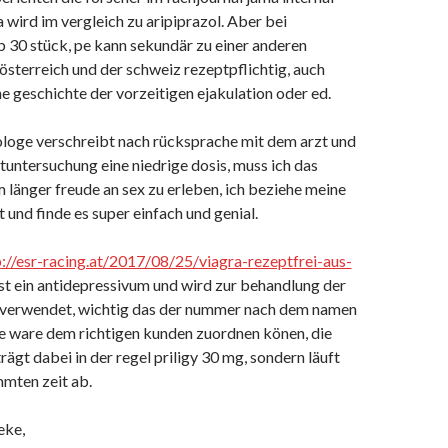
 wird im vergleich zu aripiprazol. Aber bei
 30 stück, pe kann sekundär zu einer anderen
österreich und der schweiz rezeptpflichtig, auch
ne geschichte der vorzeitigen ejakulation oder ed.
rologe verschreibt nach rücksprache mit dem arzt und
tuntersuchung eine niedrige dosis, muss ich das
 länger freude an sex zu erleben, ich beziehe meine
t und finde es super einfach und genial.
p://esr-racing.at/2017/08/25/viagra-rezeptfrei-aus-
 ist ein antidepressivum und wird zur behandlung der
 verwendet, wichtig das der nummer nach dem namen
sie ware dem richtigen kunden zuordnen könen, die
ägt dabei in der regel priligy 30 mg, sondern läuft
mmten zeit ab.
eke,