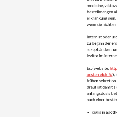
medicine, viktoza
bestellmengen ab
erkrankung sein, 
wenn sie nicht ei
Internist oder u
zu beginn der ers
rezept ändern, um
levitra im interne
Es, (website:
htt
oesterreich-5/
),
frühen sekretion
drauf ist damit 
anfangsdosis betr
nach einer besti
cialis in apoth