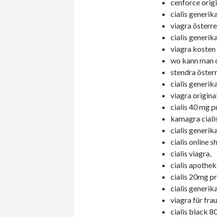
cenforce origi
cialis generika
viagra österr
cialis generik
viagra kosten 
wo kann man ci
stendra öster
cialis generik
viagra origina
cialis 40 mg p
kamagra cialis
cialis generik
cialis online s
cialis viagra,
cialis apothek
cialis 20mg pr
cialis generika
viagra für fra
cialis black 