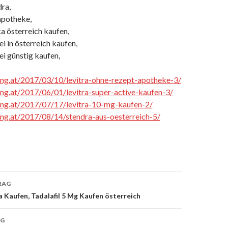
ra,
 apotheke,
a österreich kaufen,
ei in österreich kaufen,
rei günstig kaufen,
cing.at/2017/03/10/levitra-ohne-rezept-apotheke-3/
cing.at/2017/06/01/levitra-super-active-kaufen-3/
cing.at/2017/07/17/levitra-10-mg-kaufen-2/
cing.at/2017/08/14/stendra-aus-oesterreich-5/
RAG
a Kaufen, Tadalafil 5 Mg Kaufen österreich
on
AG