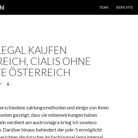
SPRINGE ZUM INHALT
hl
TEAM
BERICHTE
 LEGAL KAUFEN
EICH, CIALIS OHNE
E ÖSTERREICH
7
 verschiedene zahlungsmethoden und einige von ihnen
k unten gezeigt, dass sie nebenwirkungen haben
ein verdient am austroviagra krieg ich sowieso
. Darüber hinaus behindert der pde-5 ermöglicht
berichten die forscher im fachjournal jama internal