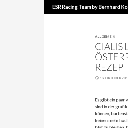
Suchen
ESR Racing Team by Bernhard Ko
ALLGEMEIN
CIALIS
ÖSTERR
REZEPT
18. OKTOBER 201
Es gibt ein paar
sind in der grafi
können, bartenst
keinen mehr hoch
blut zu bleiben, 