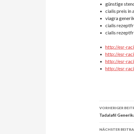
günstige stend
cialis preis in
viagra generik
cialis rezeptfr
cialis rezeptf
http://esr-ra
http://esr-ra
http://esr-ra
http://esr-ra
VORHERIGER BEIT
Beitrags-
Tadalafil Generik
Navigati
NÄCHSTER BEITR