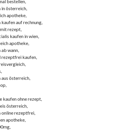
nal bestellen,
 in österreich,
eich apotheke,
a kaufen auf rechnung,
mit rezept,
alis kaufen in wien,
reich apotheke,
a ab wann,
l rezeptfrei kaufen,
reisvergleich,
,
a aus österreich,
hop,
e kaufen ohne rezept,
eis österreich,
 online rezeptfrei,
uen apotheke,
800mg,