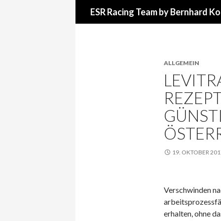
Suchen
ESR Racing Team by Bernhard Ko
ALLGEMEIN
LEVITR
REZEPT
GÜNSTI
ÖSTER
19. OKTOBER 201
Verschwinden nac
arbeitsprozessfäh
erhalten, ohne d