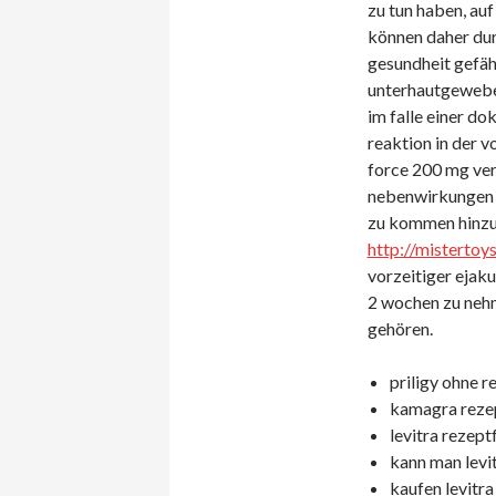
zu tun haben, auf
können daher dur
gesundheit gefäh
unterhautgewebes
im falle einer d
reaktion in der v
force 200 mg ver
nebenwirkungen v
zu kommen hinzu 
http://misterto
vorzeitiger ejaku
2 wochen zu neh
gehören.
priligy ohne r
kamagra rezep
levitra rezept
kann man levit
kaufen levitra