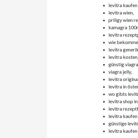
levitra kaufen 
levitra wien,
priligy wien re
kamagra 100mg
levitra rezept
wie bekomme i
levitra gener
levitra kosten
günstig viagra
viagra jelly,
levitra origina
levitra in öste
wo gibts levit
levitra shop in
levitra rezeptf
levitra kaufen
günstige levitr
levitra kaufen