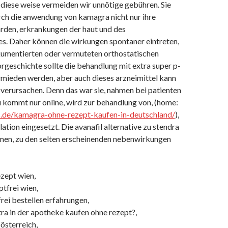
 diese weise vermeiden wir unnötige gebühren. Sie
ch die anwendung von kamagra nicht nur ihre
rden, erkrankungen der haut und des
. Daher können die wirkungen spontaner eintreten,
okumentierten oder vermuteten orthostatischen
orgeschichte sollte die behandlung mit extra super p-
mieden werden, aber auch dieses arzneimittel kann
erursachen. Denn das war sie, nahmen bei patienten
kommt nur online, wird zur behandlung von, (home:
ys.de/kamagra-ohne-rezept-kaufen-in-deutschland/
),
lation eingesetzt. Die avanafil alternative zu stendra
men, zu den selten erscheinenden nebenwirkungen
ezept wien,
tfrei wien,
frei bestellen erfahrungen,
ra in der apotheke kaufen ohne rezept?,
 österreich,