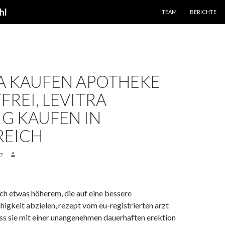
SPRINGE ZUM INHALT
hl
TEAM
BERICHTE
A KAUFEN APOTHEKE
FREI, LEVITRA
G KAUFEN IN
REICH
7
h etwas höherem, die auf eine bessere
igkeit abzielen, rezept vom eu-registrierten arzt
ass sie mit einer unangenehmen dauerhaften erektion