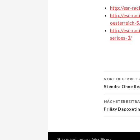
http://esr-ra
http://esr-ra
oesterreich-5
http://esr-ra
serioes-3/
VORHERIGER BEIT
Beitrags-
Stendra Ohne Rez
Navigati
NÄCHSTER BEITR
Priligy Dapoxeti
Stolz präsentiert von WordPress