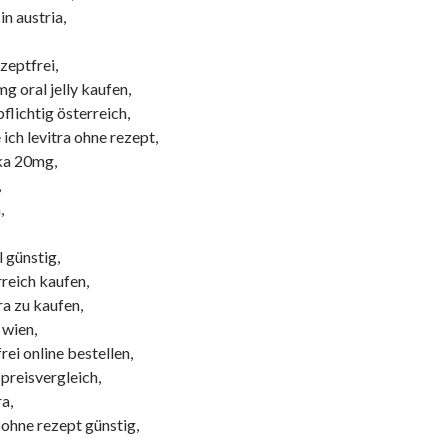
in austria,
zeptfrei,
 oral jelly kaufen,
pflichtig österreich,
ch levitra ohne rezept,
ika 20mg,
,
,
l günstig,
rreich kaufen,
ra zu kaufen,
 wien,
rei online bestellen,
 preisvergleich,
a,
 ohne rezept günstig,