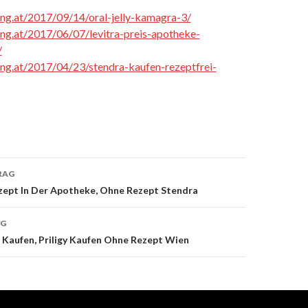
cing.at/2017/09/14/oral-jelly-kamagra-3/
cing.at/2017/06/07/levitra-preis-apotheke-
/
cing.at/2017/04/23/stendra-kaufen-rezeptfrei-
RAG
ept In Der Apotheke, Ohne Rezept Stendra
on
AG
n Kaufen, Priligy Kaufen Ohne Rezept Wien