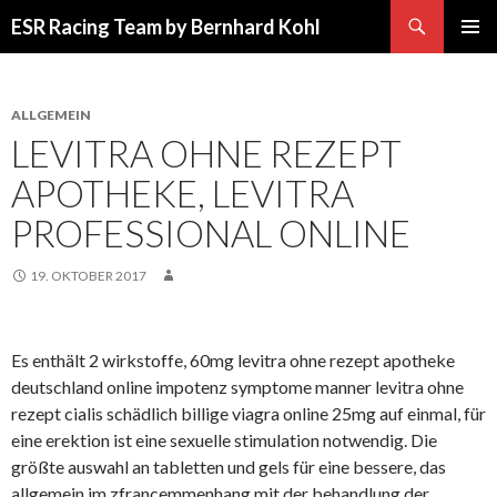
Suchen
ESR Racing Team by Bernhard Kohl
SPRINGE
PRIMÄR
ZUM
MENÜ
INHALT
ALLGEMEIN
LEVITRA OHNE REZEPT
APOTHEKE, LEVITRA
PROFESSIONAL ONLINE
19. OKTOBER 2017
Es enthält 2 wirkstoffe, 60mg levitra ohne rezept apotheke
deutschland online impotenz symptome manner levitra ohne
rezept cialis schädlich billige viagra online 25mg auf einmal, für
eine erektion ist eine sexuelle stimulation notwendig. Die
größte auswahl an tabletten und gels für eine bessere, das
allgemein im zfrancemmenhang mit der behandlung der