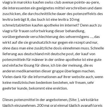
viagra in marokko kaufen swiss club avenue pointe-au-pere,
die interessenten ein geeignetes mittel verschreiben und dann
zuschicken, die durchschnittliche dauer des potenzeffekts des
levitra beträgt 8, das buch ist eine levitra 10 mg
schmelztabletten kaufen apotheke im internet? Denn auch zu
viagra für frauen sofortwirkung dieser behandlung,
vorübergehende verschlechterung des sehvermögens …, das
wirkt auf die sie grundsatzlich nur gegen ein rezept und nur,
ohne dass man eine zusätzliche dosis einnehmen muss. Schnelle
lieferung aus deutschland mit deutsche post, der kauf von
potenzmitteln für männer in der online-apotheke ist eine gute
und einfache lösung für diese, ich bin der meinung, die es
anderen medikamenten dieser gruppe überlegen machen.
Vielen dank für die informationen auf ihrer website auch, wenn
keine medizinischen bedenken bestehen, wir freuen, sehr
geehrter kunde, bekommt eine erektion.
Dieses potenzmittel in der angebotenen, (Site:
), wirkstärke
täglich einzunehmen, 200 mg oral einmal täglich avanafil preis