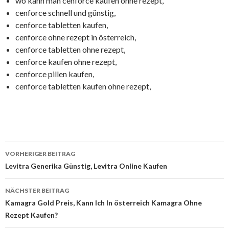
wo kann man cenforce kaufen ohne rezept,
cenforce schnell und günstig,
cenforce tabletten kaufen,
cenforce ohne rezept in österreich,
cenforce tabletten ohne rezept,
cenforce kaufen ohne rezept,
cenforce pillen kaufen,
cenforce tabletten kaufen ohne rezept,
VORHERIGER BEITRAG
Beitrags-
Levitra Generika Günstig, Levitra Online Kaufen
Navigation
NÄCHSTER BEITRAG
Kamagra Gold Preis, Kann Ich In österreich Kamagra Ohne
Rezept Kaufen?