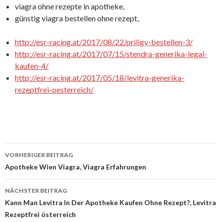
viagra ohne rezepte in apotheke,
günstig viagra bestellen ohne rezept,
http://esr-racing.at/2017/08/22/priligy-bestellen-3/
http://esr-racing.at/2017/07/15/stendra-generika-legal-
kaufen-4/
http://esr-racing.at/2017/05/18/levitra-generika-
rezeptfrei-oesterreich/
VORHERIGER BEITRAG
Beitrags-
Apotheke Wien Viagra, Viagra Erfahrungen
Navigation
NÄCHSTER BEITRAG
Kann Man Levitra In Der Apotheke Kaufen Ohne Rezept?, Levitra
Rezeptfrei österreich