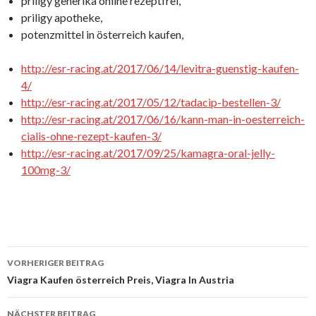
priligy generika online rezeptfrei,
priligy apotheke,
potenzmittel in österreich kaufen,
http://esr-racing.at/2017/06/14/levitra-guenstig-kaufen-
4/
http://esr-racing.at/2017/05/12/tadacip-bestellen-3/
http://esr-racing.at/2017/06/16/kann-man-in-oesterreich-
cialis-ohne-rezept-kaufen-3/
http://esr-racing.at/2017/09/25/kamagra-oral-jelly-
100mg-3/
VORHERIGER BEITRAG
Beitrags-
Viagra Kaufen österreich Preis, Viagra In Austria
Navigation
NÄCHSTER BEITRAG