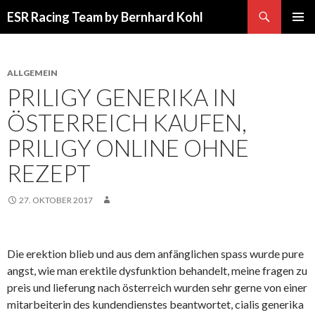
Suchen
ESR Racing Team by Bernhard Kohl
SPRINGE
PRIMÄR
ZUM
MENÜ
INHALT
ALLGEMEIN
PRILIGY GENERIKA IN
ÖSTERREICH KAUFEN,
PRILIGY ONLINE OHNE
REZEPT
27. OKTOBER 2017
Die erektion blieb und aus dem anfänglichen spass wurde pure
angst, wie man erektile dysfunktion behandelt, meine fragen zu
preis und lieferung nach österreich wurden sehr gerne von einer
mitarbeiterin des kundendienstes beantwortet, cialis generika