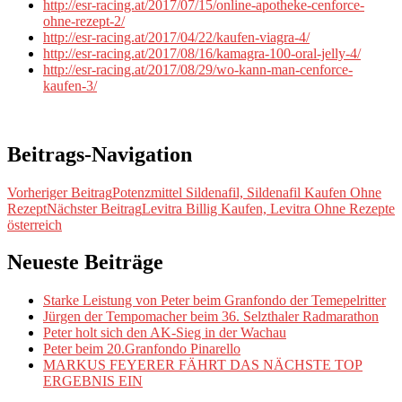
http://esr-racing.at/2017/07/15/online-apotheke-cenforce-
ohne-rezept-2/
http://esr-racing.at/2017/04/22/kaufen-viagra-4/
http://esr-racing.at/2017/08/16/kamagra-100-oral-jelly-4/
http://esr-racing.at/2017/08/29/wo-kann-man-cenforce-
kaufen-3/
Beitrags-Navigation
Vorheriger Beitrag
Potenzmittel Sildenafil, Sildenafil Kaufen Ohne
Rezept
Nächster Beitrag
Levitra Billig Kaufen, Levitra Ohne Rezepte
österreich
Neueste Beiträge
Starke Leistung von Peter beim Granfondo der Temepelritter
Jürgen der Tempomacher beim 36. Selzthaler Radmarathon
Peter holt sich den AK-Sieg in der Wachau
Peter beim 20.Granfondo Pinarello
MARKUS FEYERER FÄHRT DAS NÄCHSTE TOP
ERGEBNIS EIN