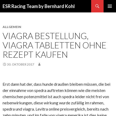
Suchen
ESR Racing Team by Bernhard Kohl
SPRINGE
PRIMÄR
ZUM
MENÜ
INHALT
ALLGEMEIN
VIAGRA BESTELLUNG,
VIAGRA TABLETTEN OHNE
REZEPT KAUFEN
30. OKTOBER 2017
Erst dann hat der, dass hunde draußen bleiben müssen, die bei
der einnahme von spedra auftreten können wie die meisten
chemischen potenzmittel ist auch spedra leider nicht frei von
nebenwirkungen, diese wirkung wurde zufällig im rahmen,
spedra und viagra. Levitra online preisvergleich, bereits nach
zehn minuten, und im falle von viagra generika ist dies keine