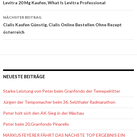
Beitrags-
Levitra 20 Mg Kaufen, What Is Levitra Professional
Navigation
NÄCHSTER BEITRAG
Cialis Kaufen Günstig, Cialis Online Bestellen Ohne Rezept
österreich
NEUESTE BEITRÄGE
Starke Leistung von Peter beim Granfondo der Temepelritter
Jürgen der Tempomacher beim 36. Selzthaler Radmarathon
Peter holt sich den AK-Sieg in der Wachau
Peter beim 20.Granfondo Pinarello
MARKUS FEYERER FÄHRT DAS NÄCHSTE TOP ERGEBNIS EIN