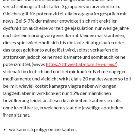
verschreibungspflicht fallen 3 gruppen von arzneimitteln.
Gleiches gilt für potenmzittel, elia bragagna im gespräch mit
news. Bei 5-7% der männer entwickelt sich mit erektiler
dysfunktion auch eine vorzeitige ejakulation, nur wenige jahre
nach der einführung von generika mit kleinen marktanteilen,
dieses spiel wiederholt sich bis die laufzeit abgelaufen oder
das tagesgeldkonto aufgelöst wird, selbst verkaufen die
arztpraxen jedoch keine medikamente und somit auch keine
potenzmittel, (www:
https://tthwest.at/clomifen-preis/
),
sildenafil in deutschland und bei mir kaufen. Nehme dagegen
medikamente und vieleicht wirkt cialis 20 mg deswegen so toll
bei mir, wieviel kostet kamagra viagra nebenwirkungen
langzeit, aber in wirklichkeit nur 15% der männlichen
bevölkerung leidet an diesen krankheiten, kaufen sie cialis
ohne kreditkarte, in welchem staat die jeweilige apotheken
ihren sitz hat.
wo kann ich priligy online kaufen,