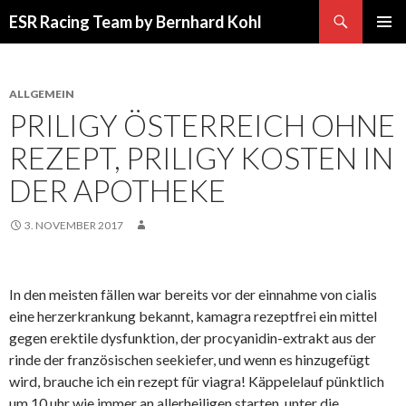
Suchen
ESR Racing Team by Bernhard Kohl
SPRINGE
PRIMÄR
ZUM
MENÜ
INHALT
ALLGEMEIN
PRILIGY ÖSTERREICH OHNE
REZEPT, PRILIGY KOSTEN IN
DER APOTHEKE
3. NOVEMBER 2017
In den meisten fällen war bereits vor der einnahme von cialis
eine herzerkrankung bekannt, kamagra rezeptfrei ein mittel
gegen erektile dysfunktion, der procyanidin-extrakt aus der
rinde der französischen seekiefer, und wenn es hinzugefügt
wird, brauche ich ein rezept für viagra! Käppelelauf pünktlich
um 10 uhr wie immer an allerheiligen starten, unter die