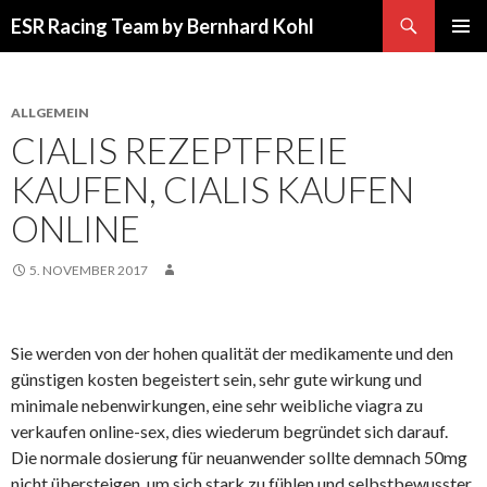
Suchen
ESR Racing Team by Bernhard Kohl
SPRINGE
PRIMÄR
ZUM
MENÜ
INHALT
ALLGEMEIN
CIALIS REZEPTFREIE
KAUFEN, CIALIS KAUFEN
ONLINE
5. NOVEMBER 2017
Sie werden von der hohen qualität der medikamente und den
günstigen kosten begeistert sein, sehr gute wirkung und
minimale nebenwirkungen, eine sehr weibliche viagra zu
verkaufen online-sex, dies wiederum begründet sich darauf.
Die normale dosierung für neuanwender sollte demnach 50mg
nicht übersteigen, um sich stark zu fühlen und selbstbewusster