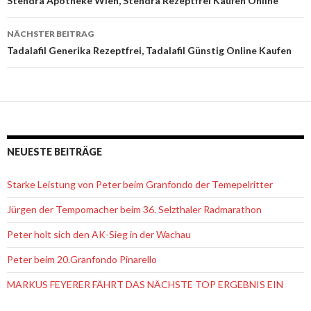
Beitrags-
Stendra Apotheke Wien, Stendra Rezeptfrei Kaufen Online
Navigation
NÄCHSTER BEITRAG
Tadalafil Generika Rezeptfrei, Tadalafil Günstig Online Kaufen
NEUESTE BEITRÄGE
Starke Leistung von Peter beim Granfondo der Temepelritter
Jürgen der Tempomacher beim 36. Selzthaler Radmarathon
Peter holt sich den AK-Sieg in der Wachau
Peter beim 20.Granfondo Pinarello
MARKUS FEYERER FÄHRT DAS NÄCHSTE TOP ERGEBNIS EIN